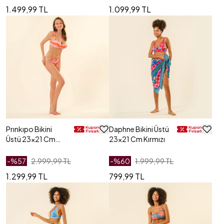
1.499,99 TL
1.099,99 TL
Prınkıpo Bikini
Daphne Bikini Üstü
Üstü 23x21 Cm
23x21 Cm Kırmızı
Pembe - Turuncu
-%
57
2.999,99 TL
-%
60
1.999,99 TL
1.299,99 TL
799,99 TL