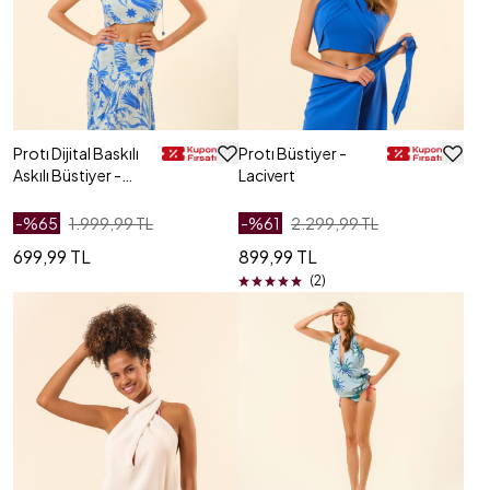
Protı Dijital Baskılı
Protı Büstiyer -
Askılı Büstiyer -
Lacivert
Mavi
-%
65
1.999,99 TL
-%
61
2.299,99 TL
699,99 TL
899,99 TL
(2)