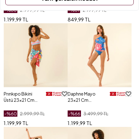
Lacıvert - Mavi
Lacivert
-%
60
2.999,99 TL
-%
61
2.199,99 TL
1.199,99 TL
849,99 TL
Prınkıpo Bikini
Daphne Mayo
Üstü 23x21 Cm
23x21 Cm
Pembe - Mavi
Lacivert
-%
60
2.999,99 TL
-%
66
3.499,99 TL
1.199,99 TL
1.199,99 TL