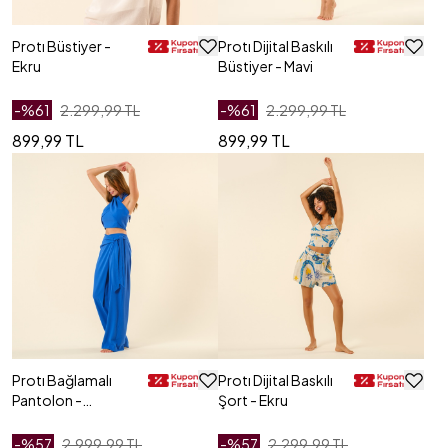
Protı Büstiyer -
Protı Dijital Baskılı
Ekru
Büstiyer - Mavi
-%
61
2.299,99 TL
-%
61
2.299,99 TL
899,99 TL
899,99 TL
Protı Bağlamalı
Protı Dijital Baskılı
Pantolon -
Şort - Ekru
Lacivert
-%
57
2.999,99 TL
-%
57
2.299,99 TL