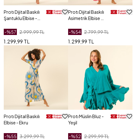
Protı Dijital Baskılı
Protı Dijital Baskılı
Şantuklu Elbise -
Asimetrik Elbise -
Lacivert
Pembe
-%
57
2.999,99 TL
-%
54
2.799,99 TL
1.299,99 TL
1.299,99 TL
Protı Dijital Baskılı
Protı Müslin Bluz -
Elbise - Ekru
Yeşil
-%
55
3.299,99 TL
-%
52
2.299,99 TL