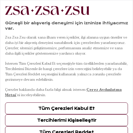
51
Ürün
FILTRELE
SIRALA
Prınkıpo Bikini
Daphne Bikini Üstü
Üstü 23x21 Cm
23x21 Cm