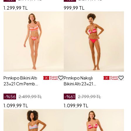
1.299,99 TL
999,99 TL
Prınkıpo Bikini Altı
Prınkıpo Nakışlı
23x21 Cm Pembe
Bikini Altı 23x21
- Turuncu
Cm Kırmızı
-%
56
2.499,99 TL
-%
61
2.799,99 TL
1.099,99 TL
1.099,99 TL