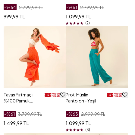
Pembe
-%
64
2.799,99 TL
-%
61
2.799,99 TL
999,99 TL
1.099,99 TL
(2)
Tavas Yırtmaçlı
Protı Müslin
%100 Pamuk
Pantolon - Yeşil
Pantolon -
Turuncu
-%
61
3.799,99 TL
-%
63
2.999,99 TL
1.499,99 TL
1.099,99 TL
(3)