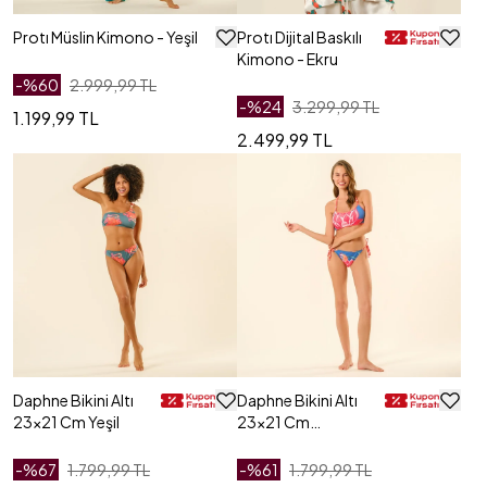
Protı Müslin Kimono - Yeşil
Protı Dijital Baskılı
Kimono - Ekru
-%
60
2.999,99 TL
-%
24
3.299,99 TL
1.199,99 TL
2.499,99 TL
Daphne Bikini Altı
Daphne Bikini Altı
23x21 Cm Yeşil
23x21 Cm
Lacivert
-%
67
1.799,99 TL
-%
61
1.799,99 TL