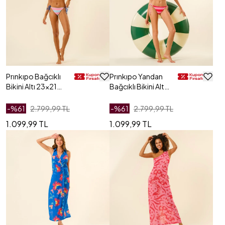
Prınkıpo Bağcıklı
Prınkıpo Yandan
Bikini Altı 23x21
Bağcıklı Bikini Altı
Cm Pembe - Mavi
23x21 Cm Kırmızı
- Pembe
-%
61
2.799,99 TL
-%
61
2.799,99 TL
1.099,99 TL
1.099,99 TL