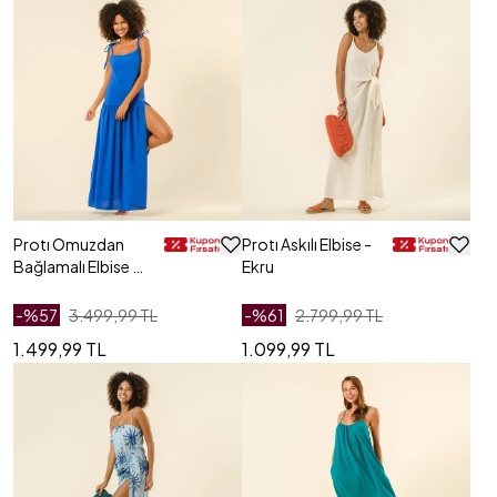
Protı Omuzdan
Protı Askılı Elbise -
Bağlamalı Elbise -
Ekru
Lacivert
-%
57
3.499,99 TL
-%
61
2.799,99 TL
1.499,99 TL
1.099,99 TL