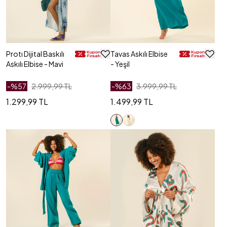
Protı Dijital Baskılı
Tavas Askılı Elbise
Askılı Elbise - Mavi
- Yeşil
-%
57
2.999,99 TL
-%
63
3.999,99 TL
1.299,99 TL
1.499,99 TL