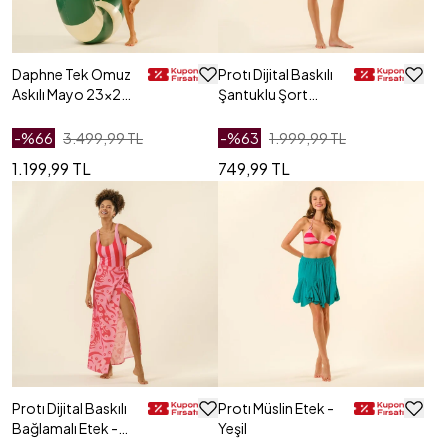
Daphne Tek Omuz
Protı Dijital Baskılı
Askılı Mayo 23x21
Şantuklu Şort
Cm Yeşil
Etek - Lacivert
-%
66
3.499,99 TL
-%
63
1.999,99 TL
1.199,99 TL
749,99 TL
Protı Dijital Baskılı
Protı Müslin Etek -
Bağlamalı Etek -
Yeşil