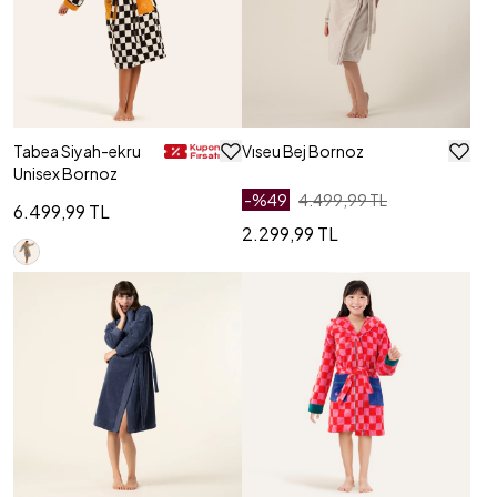
Tabea Siyah-ekru
Vıseu Bej Bornoz
Unisex Bornoz
-%
49
4.499,99 TL
6.499,99 TL
2.299,99 TL