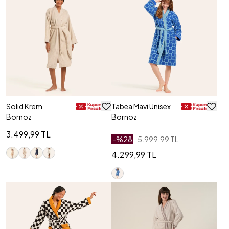
Solıd Krem
Tabea Mavi Unisex
Bornoz
Bornoz
3.499,99 TL
-%
28
5.999,99 TL
4.299,99 TL