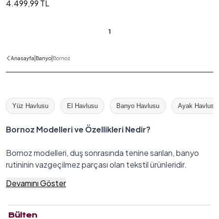
4.499,99 TL
1
|
|
Anasayfa
Banyo
Bornoz
Yüz Havlusu
El Havlusu
Banyo Havlusu
Ayak Havlusu
Bornoz Modelleri ve Özellikleri Nedir?
Bornoz modelleri, duş sonrasında tenine sarılan, banyo
rutininin vazgeçilmez parçası olan tekstil ürünleridir.
Sadece kurulanma işlevi görmekle kalmaz, aynı zamanda
Devamını Göster
konfor alanı yaratır. Havlu kumaşın emici özelliği sayesinde
vücudunu tahriş etmeden kurulanmanı sağlarken, şık
tasarımlarıyla da banyonun ötesinde bir yaşam alanı sunar.
Bülten