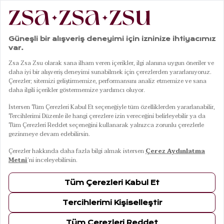
Bornoz
21
Ürün
FILTRELE
SIRALA
Tabea Yeşil - Mavi
Tabea Pembe -