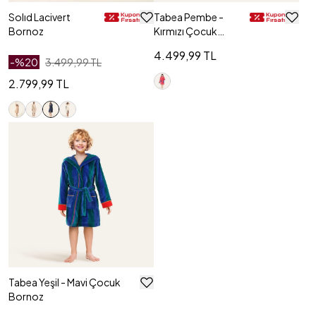
Solıd Lacivert
Tabea Pembe -
Bornoz
Kırmızı Çocuk
Bornoz
4.499,99 TL
-%
20
3.499,99 TL
2.799,99 TL
Tabea Yeşil - Mavi Çocuk
Bornoz