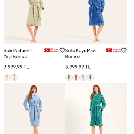
Solıd Natürel -
Solıd Koyu Mavi
Yeşil Bornoz
Bornoz
3.999,99 TL
3.999,99 TL