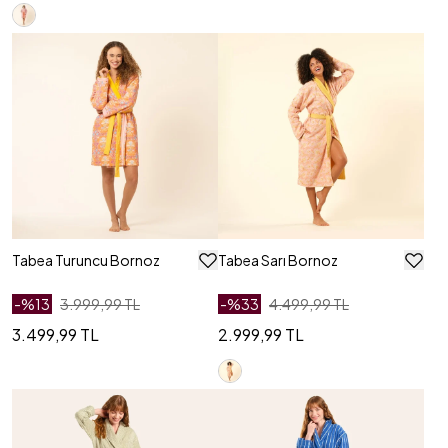
Tabea Turuncu Bornoz
Tabea Sarı Bornoz
-%
13
3.999,99 TL
-%
33
4.499,99 TL
3.499,99 TL
2.999,99 TL