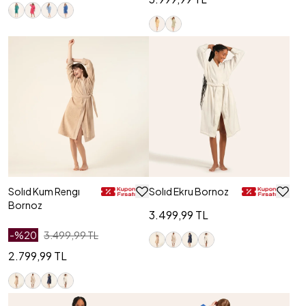
Solıd Kum Rengı
Solıd Ekru Bornoz
Bornoz
3.499,99 TL
-%
20
3.499,99 TL
2.799,99 TL