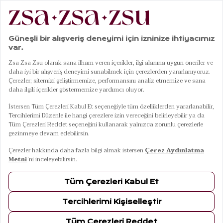
Kibrit
7
Ürün
FILTRELE
SIRALA
Staffordshire Figure
Wonder Woman Renkli