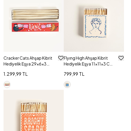
Cracker Cats Ahşap Kibrit
Flyıng Hıgh Ahşap Kibrit
Hediyelik Eşya 29x6x3
Hediyelik Eşya 11x11x3 Cm
Cm Renkli
Renkli
1.299,99 TL
799,99 TL