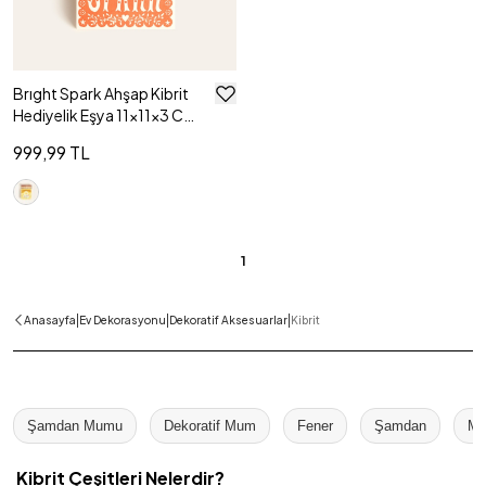
Brıght Spark Ahşap Kibrit
Hediyelik Eşya 11x11x3 Cm
Renkli
999,99 TL
1
|
|
|
Anasayfa
Ev Dekorasyonu
Dekoratif Aksesuarlar
Kibrit
Şamdan Mumu
Dekoratif Mum
Fener
Şamdan
Mu
Kibrit Çeşitleri Nelerdir?