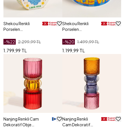
Shekou Renkli
Shekou Renkli
Porselen
Porselen
Dekoratif Obje
Dekoratif Obje
240 Ml
12x12x4 Cm
-%
22
2.299,99 TL
-%
20
1.499,99 TL
1.799,99 TL
1.199,99 TL
Nanjıng Renkli Cam
Nanjıng Renkli
Dekoratif Obje
Cam Dekoratif