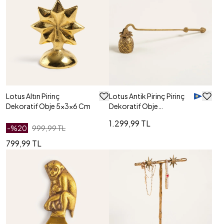
Lotus Altın Pirinç
Lotus Antik Pirinç Pirinç
Dekoratif Obje 5x3x6 Cm
Dekoratif Obje
24x3x6.5 Cm
1.299,99 TL
-%
20
999,99 TL
799,99 TL