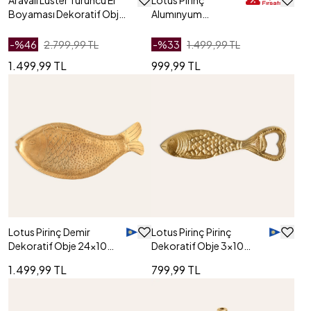
Aravalı Lüster Turuncu El
Lotus Pirinç
Boyaması Dekoratif Obje
Alumınyum
10x10x14 Cm
Dekoratif Obje
15x15x3 Cm
-%
46
2.799,99 TL
-%
33
1.499,99 TL
1.499,99 TL
999,99 TL
Lotus Pirinç Demir
Lotus Pirinç Pirinç
Dekoratif Obje 24x10
Dekoratif Obje 3x10
Cm
Cm
1.499,99 TL
799,99 TL