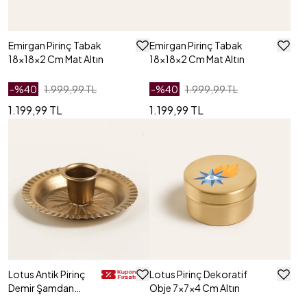
Emirgan Pirinç Tabak
Emirgan Pirinç Tabak
18x18x2 Cm Mat Altın
18x18x2 Cm Mat Altın
-%
40
1.999,99 TL
-%
40
1.999,99 TL
1.199,99 TL
1.199,99 TL
Lotus Antik Pirinç
Lotus Pirinç Dekoratif
Demir Şamdan
Obje 7x7x4 Cm Altın
8.5x3 Cm