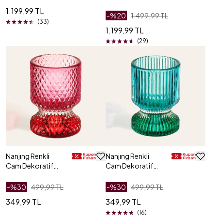
7x7x18.5 Cm
Obje 7x7x23 Cm
1.199,99 TL
-%
20
1.499,99 TL
(33)
1.199,99 TL
(29)
Nanjıng Renkli
Nanjıng Renkli
Cam Dekoratif
Cam Dekoratif
Obje 6x6x8.5 Cm
Obje 6x6x8.5 Cm
-%
30
499,99 TL
-%
30
499,99 TL
349,99 TL
349,99 TL
(16)