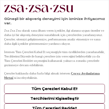
Dekoratif Obje
80
Ürün
FILTRELE
SIRALA
Shekou Renkli
Shekou Renkli