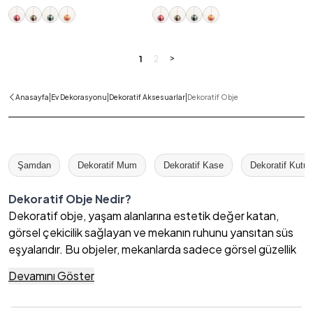
>
1
2
|
|
|
Anasayfa
Ev Dekorasyonu
Dekoratif Aksesuarlar
Dekoratif Obje
Şamdan
Dekoratif Mum
Dekoratif Kase
Dekoratif Kutu
Dekoratif Obje Nedir?
Dekoratif obje, yaşam alanlarına estetik değer katan,
görsel çekicilik sağlayan ve mekanın ruhunu yansıtan süs
eşyalarıdır. Bu objeler, mekanlarda sadece görsel güzellik
sağlamakla kalmaz, aynı zamanda kişisel tarzı ve yaşam
Devamını Göster
felsefesini ifade eden birer araç olarak da işlev görür.
Porselen, cam, metal gibi çeşitli malzemelerden üretilen