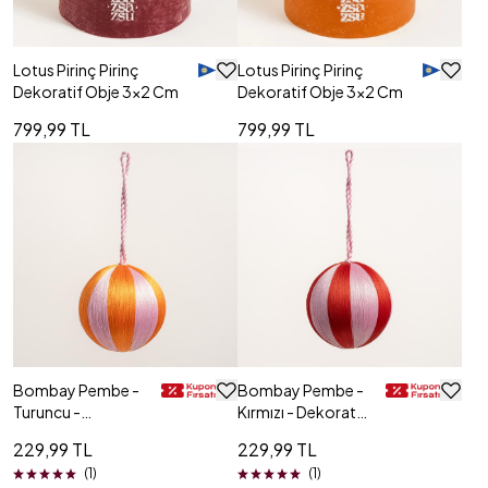
Lotus Pirinç Pirinç
Lotus Pirinç Pirinç
Dekoratif Obje 3x2 Cm
Dekoratif Obje 3x2 Cm
799,99 TL
799,99 TL
Bombay Pembe -
Bombay Pembe -
Turuncu -
Kırmızı - Dekoratif
Dekoratif Obje 7
Obje 7 Cm
229,99 TL
229,99 TL
Cm
(1)
(1)