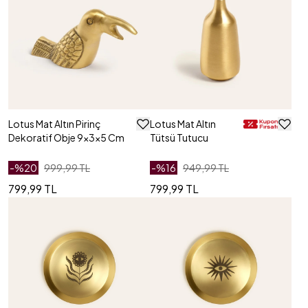
Lotus Mat Altın Pirinç
Lotus Mat Altın
Dekoratif Obje 9x3x5 Cm
Tütsü Tutucu
-%
20
999,99 TL
-%
16
949,99 TL
799,99 TL
799,99 TL