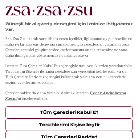
Dekoratif Kase
9
Ürün
FILTRELE
SIRALA
Tanbu Beyaz
Aravalı Mavi -