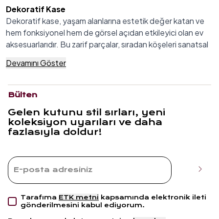
Dekoratif Kase
Dekoratif kase, yaşam alanlarına estetik değer katan ve
hem fonksiyonel hem de görsel açıdan etkileyici olan ev
aksesuarlarıdır. Bu zarif parçalar, sıradan köşeleri sanatsal
noktalara dönüştürürken, evinin her köşesinde kişiliğini
Devamını Göster
yansıtmaya olanak tanır. Cam ve porselen gibi çeşitli
malzemelerden üretilen dekoratif kaseler, modern
minimalist anlayıştan maksimalist cesur tasarımlara kadar
Bülten
geniş bir yelpazede karşına çıkar. Bazen en büyük uyum,
Gelen kutunu stil sırları, yeni
en cesur karşıtlıklardan doğar - işte bu felsefe dekoratif
koleksiyon uyarıları ve daha
kaselerin büyüleyici dünyasında tam anlamıyla hayat
fazlasıyla doldur!
buluyor.
Dekoratif Kase Çeşitleri ve Özellikleri Nelerdir?
Dekoratif kase çeşitleri, malzeme, tasarım ve kullanım
alanlarına göre zengin bir koleksiyon sunar. Her bir tür,
kendine özgü karakteri ve estetik değeriyle yaşam
alanlarına farklı bir soluk getirir. Renkleri özgür bırakarak
Tarafıma
ETK metni
kapsamında elektronik ileti
gönderilmesini kabul ediyorum.
cesur kombinasyonlar yaratmak isteyenlerin vazgeçilmezi