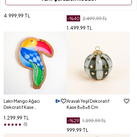
Sunum Kasesi
Beyaz Dekoratif
Kase 8x8x18 Cm
4.999,99 TL
-%
40
2.499,99 TL
1.499,99 TL
Lakrı Mango Ağacı
Aravalı Yeşil Dekoratif
Dekoratif Kase
Kase 8x8x8 Cm
18x24x1.5 Cm Renkli
1.299,99 TL
-%
29
1.399,99 TL
(1)
999,99 TL