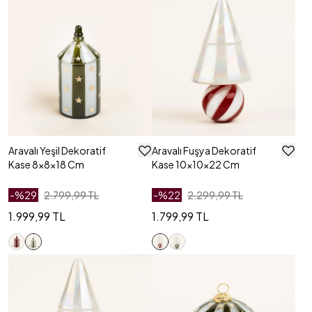
Aravalı Yeşil Dekoratif
Aravalı Fuşya Dekoratif
Kase 8x8x18 Cm
Kase 10x10x22 Cm
-%
29
2.799,99 TL
-%
22
2.299,99 TL
1.999,99 TL
1.799,99 TL