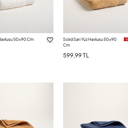
 Havlusu 50x90 Cm
Solıd Sarı Yüz Havlusu 50x90
Cm
599,99 TL