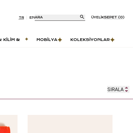
ARA
ÜYELIK
SEPET
(
0
)
TR
EN
& KILIM &
MOBILYA
KOLEKSIYONLAR
AS
SIRALA