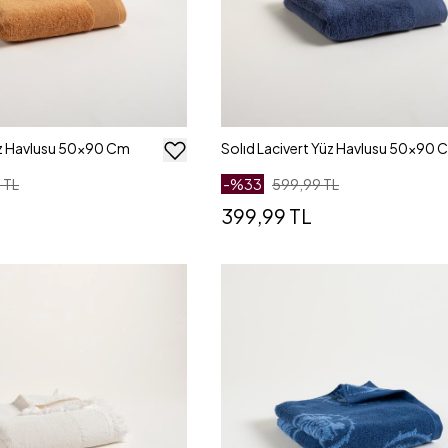
üz Havlusu 50x90 Cm
Solıd Lacivert Yüz Havlusu 50x90 
 TL
-%
33
599,99 TL
399,99 TL