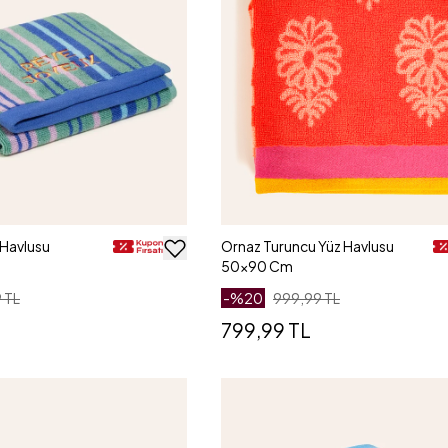
 Havlusu
Ornaz Turuncu Yüz Havlusu
50x90 Cm
 TL
-%
20
999,99 TL
799,99 TL