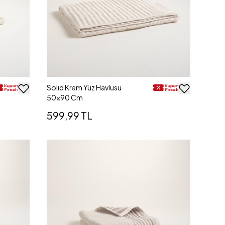
Solıd Krem Yüz Havlusu
50x90 Cm
599,99 TL