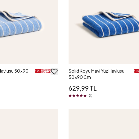
 Havlusu 50x90
Solıd Koyu Mavi Yüz Havlusu
50x90 Cm
629,99 TL
(1)