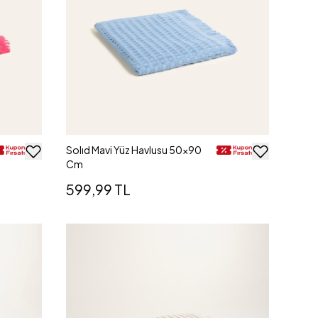
Solıd Mavi Yüz Havlusu 50x90
Cm
599,99 TL