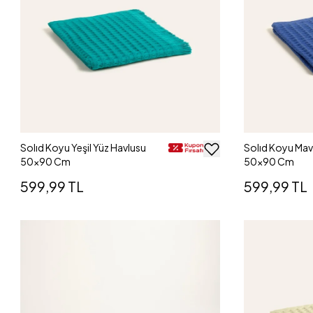
Solıd Koyu Yeşil Yüz Havlusu
Solıd Koyu Mav
50x90 Cm
50x90 Cm
599,99 TL
599,99 TL