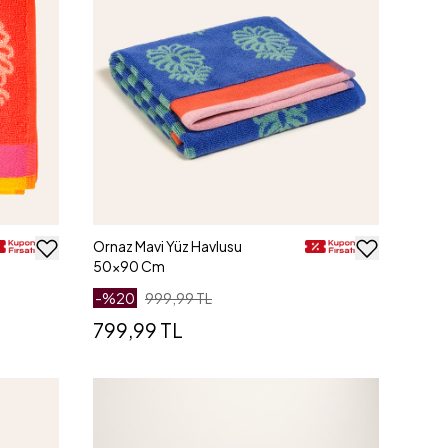
Ornaz Mavi Yüz Havlusu
50x90 Cm
-%
20
999,99 TL
799,99 TL