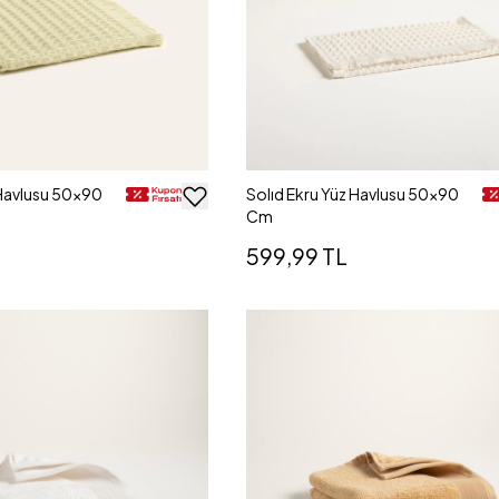
 Havlusu 50x90
Solıd Ekru Yüz Havlusu 50x90
Cm
599,99 TL