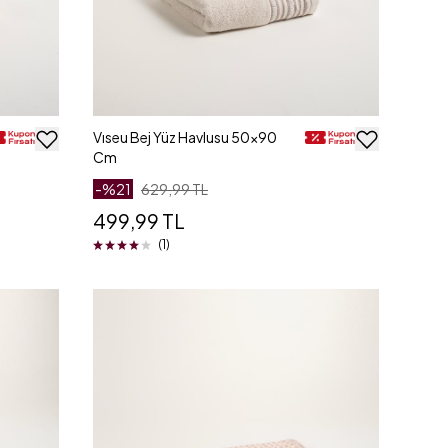
Vıseu Bej Yüz Havlusu 50x90
Cm
-%
21
629,99 TL
499,99 TL
(1)