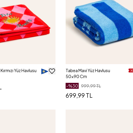
Kırmızı Yüz Havlusu
Tabea Mavi Yüz Havlusu
50x90 Cm
L
-%
30
999,99 TL
699,99 TL