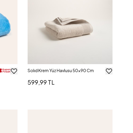
Solıd Krem Yüz Havlusu 50x90 Cm
599,99 TL