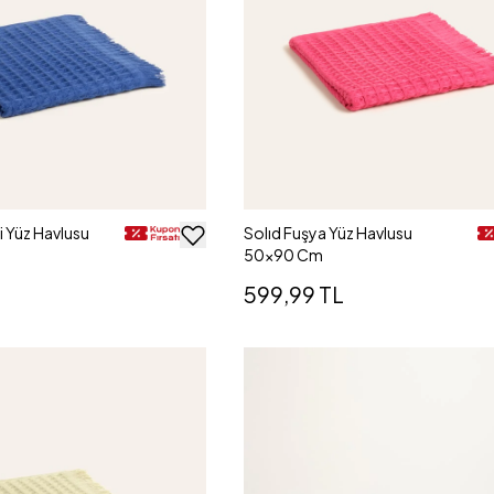
i Yüz Havlusu
Solıd Fuşya Yüz Havlusu
50x90 Cm
599,99 TL