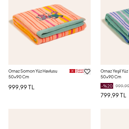
Ornaz Somon Yüz Havlusu
Ornaz Yeşil Yüz
50x90 Cm
50x90 Cm
999,99 TL
-%
20
999,99
799,99 TL