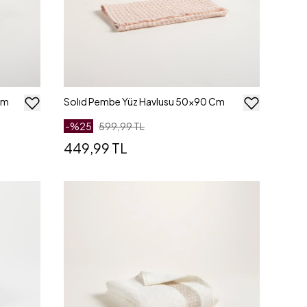
Cm
Solıd Pembe Yüz Havlusu 50x90 Cm
-%
25
599,99 TL
449,99 TL