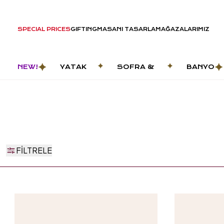
SPECIAL PRICES
GIFTING
MASANI TASARLA
MAĞAZALARIMIZ
NEW!
YATAK
SOFRA &
BANYO
ODASI
MUTFAK
FILTRELE