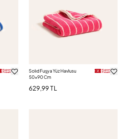
Solıd Fuşya Yüz Havlusu
50x90 Cm
629,99 TL