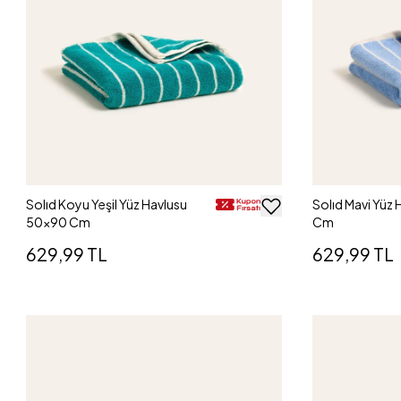
Solıd Koyu Yeşil Yüz Havlusu
Solıd Mavi Yüz
50x90 Cm
Cm
629,99 TL
629,99 TL