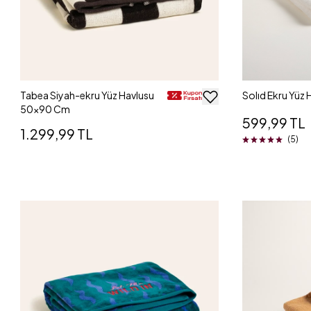
Tabea Siyah-ekru Yüz Havlusu
Solıd Ekru Yüz
50x90 Cm
599,99 TL
1.299,99 TL
(5)