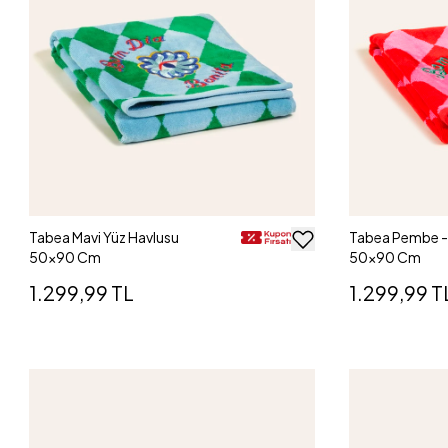
Tabea Mavi Yüz Havlusu
Tabea Pembe - 
50x90 Cm
50x90 Cm
1.299,99 TL
1.299,99 T