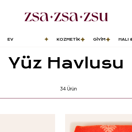
EV
KOZMETIK
GIYIM
HALI 
DEKORASYONU
PASP
Yüz Havlusu
34
Ürün