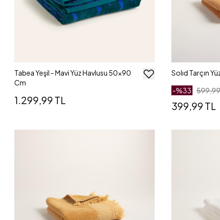
Tabea Yeşil - Mavi Yüz Havlusu 50x90
Solıd Tarçın Y
Cm
-%
33
599,99
1.299,99 TL
399,99 TL