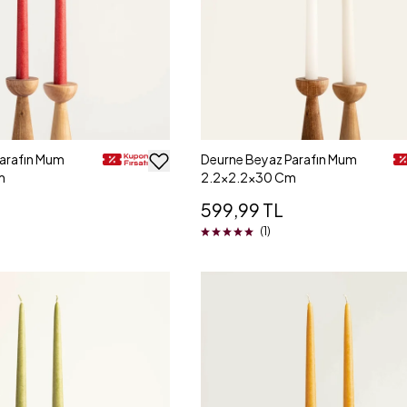
Parafın Mum
Deurne Beyaz Parafın Mum
m
2.2x2.2x30 Cm
599,99 TL
(1)