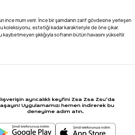
uzun ince mum verir. İnce bir şamdanın zarif gövdesine yerleşen
 koleksiyonu, estetiği kadar karakteriyle de öne çıkar.
u kaybetmeyen şıklığıyla sofranın bütün havasını yükseltir.
ellikle de romantik mum dokunuşlarıyla zenginleşmiş bir
ş bir ortamda titreşen bir şamdan mumu, kalp ritmini bile
nlara büyülü bir çerçeve çizer.
tır. Zsa Zsa Zsu’nun renk paletinden ilham alan renkli şamdan
bir davete çevirir. Işık değişir, ruh hâli değişir, anılar değişir.
lışverişin ayrıcalıklı keyfini Zsa Zsa Zsu’da
aşayın! Uygulamamızı hemen indirerek bu
deneyime adım atın.
an etkileyicidir. Zsa Zsa Zsu’nun renkli ve uzun ömürlü
r, kimi zaman da canlı renkleriyle neşeli bir doğum günü