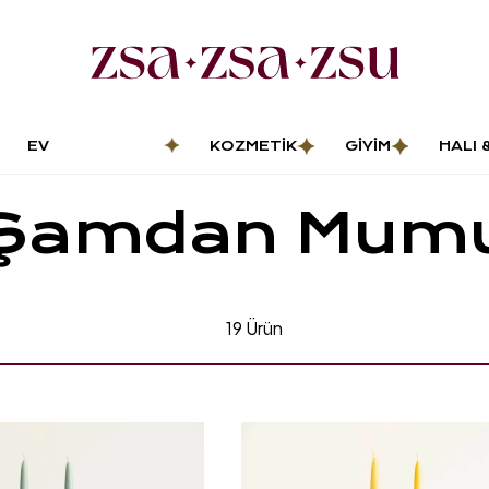
EV
KOZMETIK
GIYIM
HALI 
DEKORASYONU
PASP
Şamdan Mum
19
Ürün