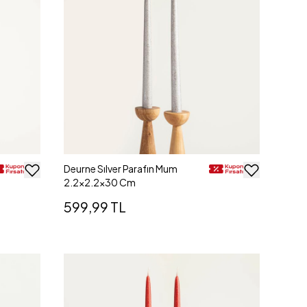
Deurne Sılver Parafın Mum
2.2x2.2x30 Cm
599,99 TL