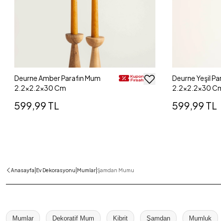
Deurne Amber Parafın Mum
Deurne Yeşil P
2.2x2.2x30 Cm
2.2x2.2x30 C
599,99 TL
599,99 TL
|
|
|
Anasayfa
Ev Dekorasyonu
Mumlar
Şamdan Mumu
Mumlar
Dekoratif Mum
Kibrit
Şamdan
Mumluk