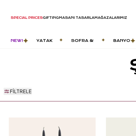
SPECIAL PRICES
GIFTING
MASANI TASARLA
MAĞAZALARIMIZ
NEW!
YATAK
SOFRA &
BANYO
ODASI
MUTFAK
FILTRELE