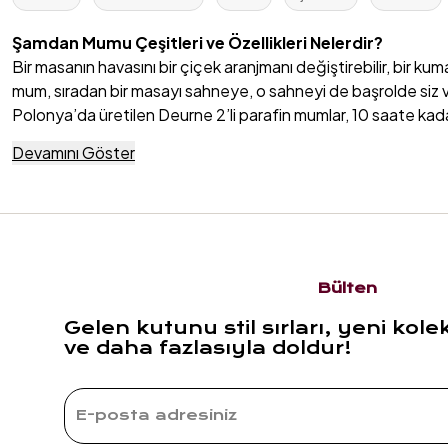
Şamdan Mumu Çeşitleri ve Özellikleri Nelerdir?
Bir masanın havasını bir çiçek aranjmanı değiştirebilir, bir k
mum, sıradan bir masayı sahneye, o sahneyi de başrolde siz v
Polonya’da üretilen Deurne 2’li parafin mumlar, 10 saate kad
Pastel bir masa düzeninde zarif, iddialı bir konseptte göz alıcı..
Devamını Göster
Şamdan Mumlarıyla Romantik ve Zarif Atmosferler
Işık her duygunun taşıyıcısıdır. Bir bakışın altını çizer, bir s
sofrada. Zsa Zsa Zsu’nun dekoratif mum
koleksiyonu, ışığın
değiştirebilir. Sofranızda gelişigüzel yerleştirilmiş gibi dura
Zarif cam ya da metal şamdanlarla birleşen uzun ince mum mode
Bülten
mumları, sade bir masa örtüsünü bile tek başına dönüştürür.
Gelen kutunu stil sırları, yeni kole
Bu yüzden sofra dekorasyonu söz konusu olduğunda, şamda
ve daha fazlasıyla doldur!
Özel Günlerde Şamdan Mumlarıyla Etkileyici Sunumlar
Doğum günleri, yıl dönümleri, davet sofraları… Ne kutlarsanız
Deurne mumları,
sofra dekorasyonu
için adeta bir imza gibi.