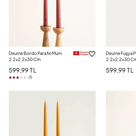
Deurne Bordo Parafın Mum
Deurne Fuşya 
2.2x2.2x30 Cm
2.2x2.2x30 C
599,99 TL
599,99 TL
(1)