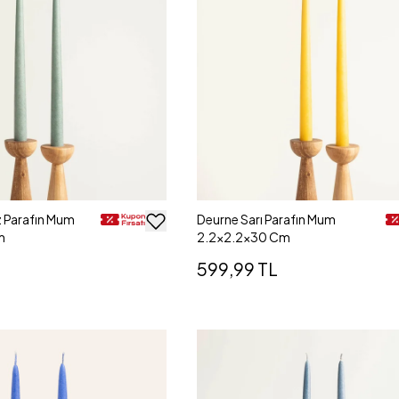
 Parafın Mum
Deurne Sarı Parafın Mum
m
2.2x2.2x30 Cm
599,99 TL