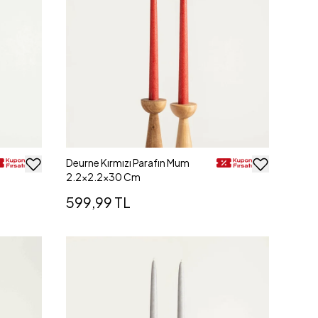
Deurne Kırmızı Parafın Mum
2.2x2.2x30 Cm
599,99 TL