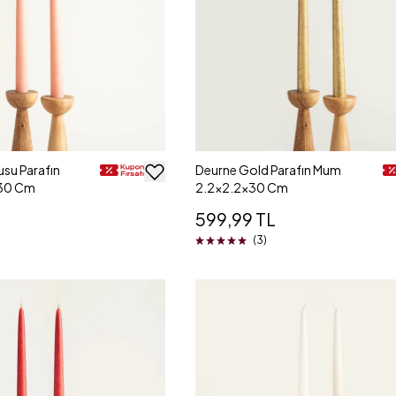
usu Parafın
Deurne Gold Parafın Mum
30 Cm
2.2x2.2x30 Cm
599,99 TL
(3)