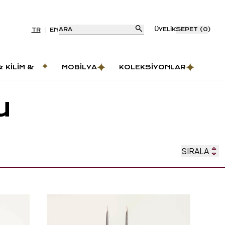
ARA
ÜYELIK
SEPET
(
0
)
TR
EN
& KILIM &
MOBILYA
KOLEKSIYONLAR
AS
u
SIRALA