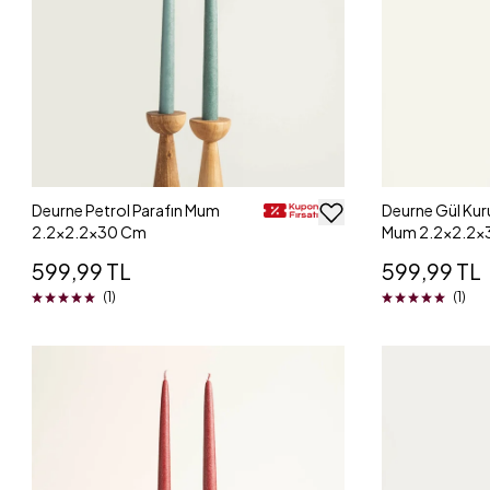
Deurne Petrol Parafın Mum
Deurne Gül Kur
2.2x2.2x30 Cm
Mum 2.2x2.2x
599,99 TL
599,99 TL
(1)
(1)