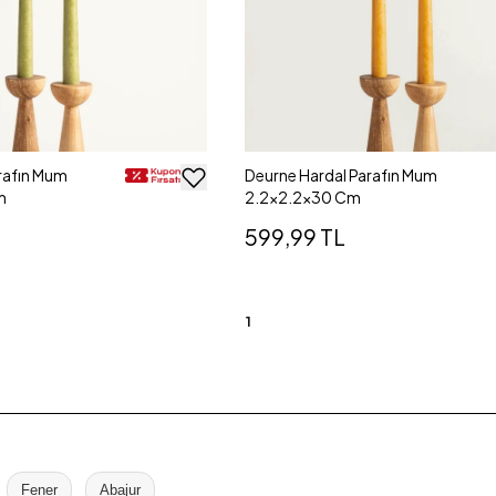
arafın Mum
Deurne Hardal Parafın Mum
m
2.2x2.2x30 Cm
599,99 TL
1
Fener
Abajur