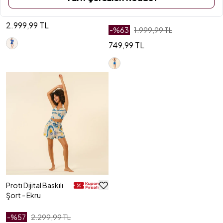
Koyu Mavi
Şantuklu Şort
Etek - Lacivert
2.999,99 TL
-%
63
1.999,99 TL
749,99 TL
Protı Dijital Baskılı
Şort - Ekru
-%
57
2.299,99 TL