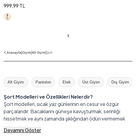
999,99 TL
1
|
|
|
Anasayfa
Giyim
Alt Giyim
Şort
Alt Giyim
Pantolon
Etek
Üst Giyim
Dış Giyim
Şort Modelleri ve Özellikleri Nelerdir?
Şort modelleri, sıcak yaz günlerinin en cesur ve özgür
parçalarıdır. Bacaklarını güneşe kavuşturmak, serinliği
hissetmek ve aynı zamanda şıklığından ödün vermemek
isteyenler için mükemmel bir seçenek sunar. Şortlar,
Devamını Göster
sadece rahatlık değil, aynı zamanda kişisel tarzını en canlı