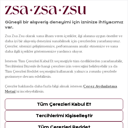
Şort
3
Ürün
FILTRELE
SIRALA
Protı Nakışlı Şort -
Protı Dijital Baskılı