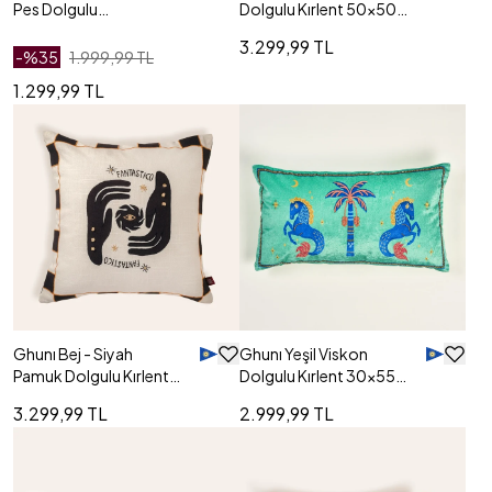
Pes Dolgulu
Dolgulu Kırlent 50x50
Kırlent 20x55 Cm
Cm
3.299,99 TL
-%
35
1.999,99 TL
1.299,99 TL
Ghunı Bej - Siyah
Ghunı Yeşil Viskon
Pamuk Dolgulu Kırlent
Dolgulu Kırlent 30x55
50x50 Cm
Cm
3.299,99 TL
2.999,99 TL