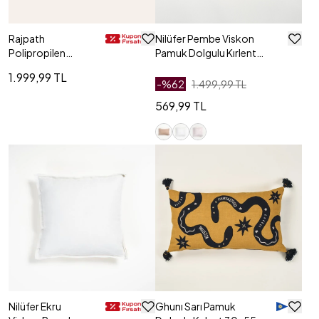
Rajpath
Nilüfer Pembe Viskon
Polipropilen
Pamuk Dolgulu Kırlent
Kırlent 30x50 Cm
30x50 Cm
1.999,99 TL
Sarı
-%
62
1.499,99 TL
569,99 TL
Nilüfer Ekru
Ghunı Sarı Pamuk