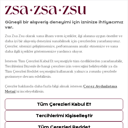
Dekoratif Tekstil
45
Ürün
FILTRELE
SIRALA
Koltuk Şalı
Koltuk Matı