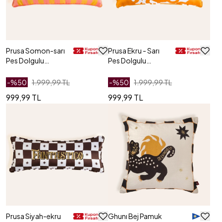
Prusa Somon-sarı
Prusa Ekru - Sarı
Pes Dolgulu
Pes Dolgulu
Kırlent 20x55 Cm
Kırlent 20x55 Cm
-%
50
1.999,99 TL
-%
50
1.999,99 TL
999,99 TL
999,99 TL
Prusa Siyah-ekru
Ghunı Bej Pamuk