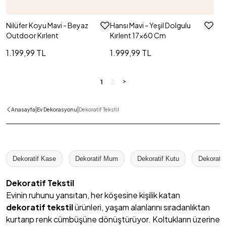
Nilüfer Koyu Mavi - Beyaz
Hansı Mavi - Yeşil Dolgulu
Outdoor Kırlent
Kırlent 17x60 Cm
1.199,99 TL
1.999,99 TL
>
1
2
|
|
Anasayfa
Ev Dekorasyonu
Dekoratif Tekstil
Dekoratif Kase
Dekoratif Mum
Dekoratif Kutu
Dekoratif
Dekoratif Tekstil
Evinin ruhunu yansıtan, her köşesine kişilik katan
dekoratif tekstil
ürünleri, yaşam alanlarını sıradanlıktan
kurtarıp renk cümbüşüne dönüştürüyor. Koltukların üzerine