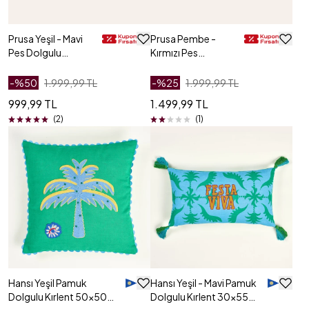
Prusa Yeşil - Mavi
Prusa Pembe -
Pes Dolgulu
Kırmızı Pes
Kırlent 20x55 Cm
Dolgulu Kırlent
20x55 Cm
-%
50
1.999,99 TL
-%
25
1.999,99 TL
999,99 TL
1.499,99 TL
(2)
(1)
Hansı Yeşil Pamuk
Hansı Yeşil - Mavi Pamuk
Dolgulu Kırlent 50x50
Dolgulu Kırlent 30x55