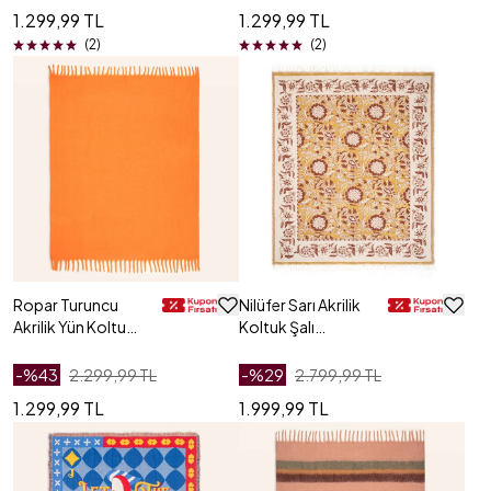
1.299,99 TL
1.299,99 TL
(2)
(2)
Ropar Turuncu
Nilüfer Sarı Akrilik
Akrilik Yün Koltuk
Koltuk Şalı
Şalı 140x180 Cm
140x180 Cm
-%
43
2.299,99 TL
-%
29
2.799,99 TL
1.299,99 TL
1.999,99 TL