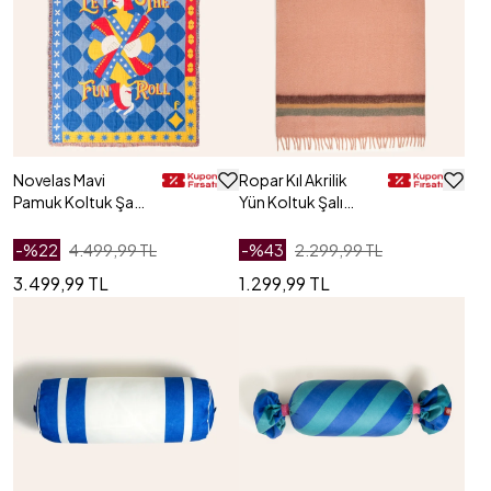
Novelas Mavi
Ropar Kıl Akrilik
Pamuk Koltuk Şalı
Yün Koltuk Şalı
137x180 Cm
130x180 Cm
-%
22
4.499,99 TL
-%
43
2.299,99 TL
3.499,99 TL
1.299,99 TL