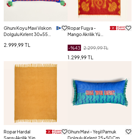
Ghunı Koyu Mavi Viskon
Ropar Fuşya -
Dolgulu Kırlent 30x55
Mango Akrilik Yün
Cm
Koltuk Şalı
2.999,99 TL
130x180 Cm
-%
43
2.299,99 TL
1.299,99 TL
Ropar Hardal
Ghunı Mavi - Yeşil Pamuk
Sarısı Akrilik Yün
Dolgulu Kırlent 25x50 Cm