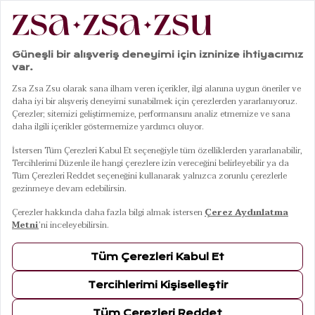
Dış Giyim
2
Ürün
FILTRELE
SIRALA
Puffer Ceket