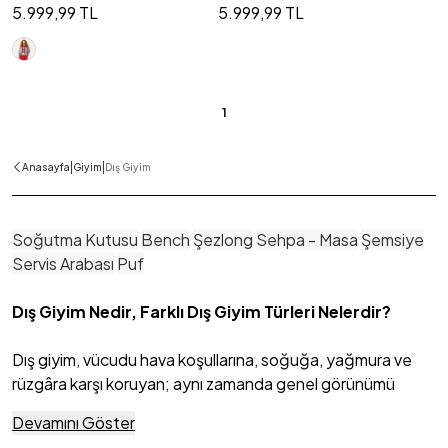
5.999,99 TL
5.999,99 TL
1
|
|
Anasayfa
Giyim
Dış Giyim
Soğutma Kutusu
Bench
Şezlong
Sehpa - Masa
Şemsiye
Servis Arabası
Puf
Dış Giyim Nedir, Farklı Dış Giyim Türleri Nelerdir?
Dış giyim, vücudu hava koşullarına, soğuğa, yağmura ve
rüzgâra karşı koruyan; aynı zamanda genel görünümü
tamamlayan giysi kategorisini ifade eder. Günlük
Devamını Göster
yaşamda, seyahatte veya özel etkinliklerde tercih edilen