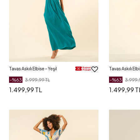
Tavas Askılı Elbise - Yeşil
Tavas Askılı Elb
-%
63
3.999,99 TL
-%
63
3.999,
1.499,99 TL
1.499,99 T