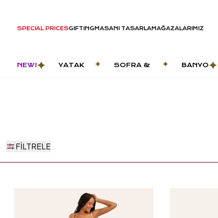
SPECIAL PRICES
GIFTING
MASANI TASARLA
MAĞAZALARIMIZ
NEW!
YATAK
SOFRA &
BANYO
ODASI
MUTFAK
FILTRELE