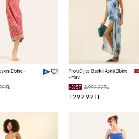
askısı Elbise -
Protı Dijital Baskılı Askılı Elbise
- Mavi
99 TL
-%
57
2.999,99 TL
L
1.299,99 TL