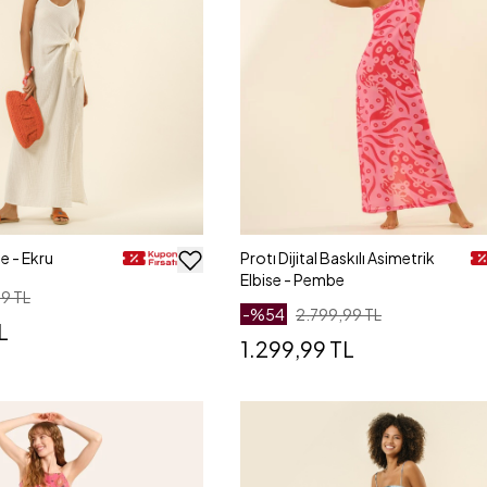
se - Ekru
Protı Dijital Baskılı Asimetrik
Elbise - Pembe
9 TL
-%
54
2.799,99 TL
L
1.299,99 TL