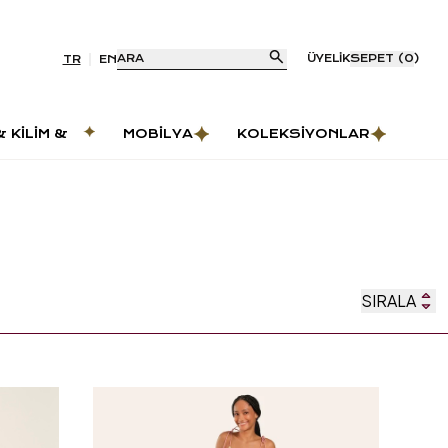
ARA
ÜYELIK
SEPET
(
0
)
TR
EN
& KILIM &
MOBILYA
KOLEKSIYONLAR
AS
SIRALA