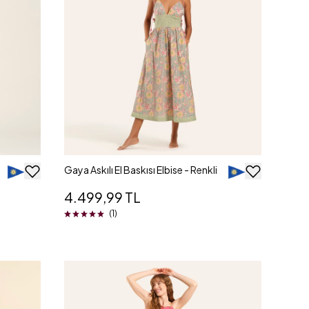
Gaya Askılı El Baskısı Elbise - Renkli
4.499,99 TL
(1)