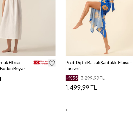
muk Elbise
Protı Dijital Baskılı Şantuklu Elbise -
 Beden Beyaz
Lacivert
TL
-%
55
3.299,99 TL
1.499,99 TL
1