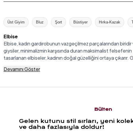
Üst Giyim
Bluz
Şort
Büstiyer
Hırka-Kazak
Elbise
Elbise, kadın gardırobunun vazgeçilmez parçalarından biridir v
giysiler, minimalizmin karşısında duran maksimalist felsefeni
tasarlanan elbiseler, kadının doğal güzelliğini ortaya çıkarır
yollarından biridir.
Devamını Göster
Kadın elbise modelleri denildiğinde akla gelen ilk şey çeşitlilik
eseri gibidir. Yazlık elbise seçeneklerinden uzun elbise model
kadının kendi hikayesini anlatmasına olanak tanır.
Elbise Modelleri ve Özellikleri Nelerdir?
Elbise modelleri, kadın modasının en renkli ve çeşitli kategorile
geleneksel kalıpların dışına çıkarak cesur ve yenilikçi yakla
Bülten
kendini ifade etmesinin bir aracı haline gelir.
Gelen kutunu stil sırları, yeni kole
Modern elbise tasarımları, fonksiyonellik ile estetiği mükem
ve daha fazlasıyla doldur!
özellikleriyle öne çıkarken, farklı kumaş karışımları da çeşitli 