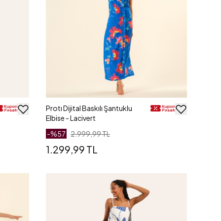
Protı Dijital Baskılı Şantuklu
Elbise - Lacivert
-%
57
2.999,99 TL
1.299,99 TL