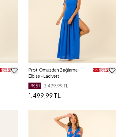
Protı Omuzdan Bağlamalı
Elbise - Lacivert
-%
57
3.499,99 TL
1.499,99 TL