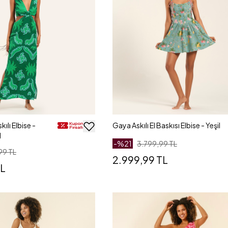
kılı Elbise -
Gaya Askılı El Baskısı Elbise - Yeşil
l
-%
21
3.799,99 TL
99 TL
2.999,99 TL
TL