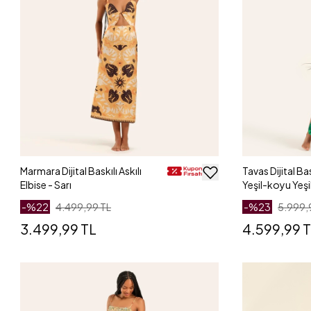
Marmara Dijital Baskılı Askılı
Tavas Dijital Bas
Elbise - Sarı
Yeşil-koyu Yeşi
-%
22
4.499,99 TL
-%
23
5.999,
3.499,99 TL
4.599,99 