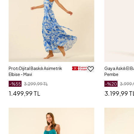
Protı Dijital Baskılı Asimetrik
Gaya Askılı El B
Elbise - Mavi
Pembe
-%
55
3.299,99 TL
-%
20
3.999,
1.499,99 TL
3.199,99 T