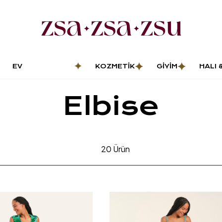
EV
KOZMETIK
GIYIM
HALI 
DEKORASYONU
PASP
Elbise
20
Ürün