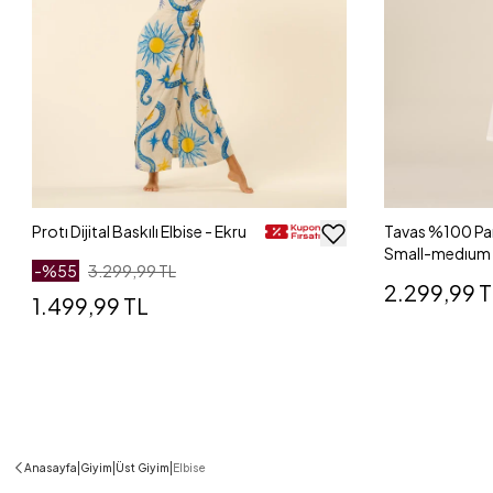
Protı Dijital Baskılı Elbise - Ekru
Tavas %100 Pa
Small-medıum
-%
55
3.299,99 TL
2.299,99 
1.499,99 TL
|
|
|
Anasayfa
Giyim
Üst Giyim
Elbise