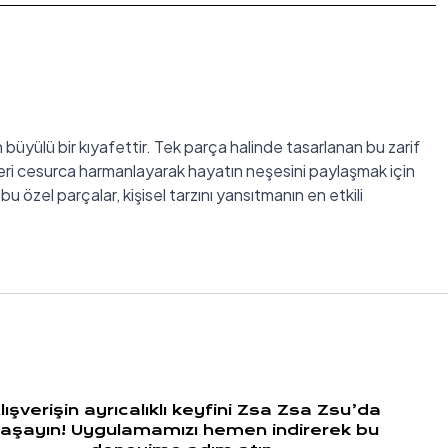
büyülü bir kıyafettir. Tek parça halinde tasarlanan bu zarif
nleri cesurca harmanlayarak hayatın neşesini paylaşmak için
 özel parçalar, kişisel tarzını yansıtmanın en etkili
 parçalar, kadının ruh halini ve enerjisini yansıtan birer sanat
ar geniş bir yelpazede karşımıza çıkar. Bu çeşitlilik, her
klı bir ruh hali yaratır. Günümüzde elbise tasarımları,
aletinden desen uygulamalarına kadar her detay, kadının
ğlar. %100 pamuk elbise seçenekleri doğal ve nefes alabilir
lışverişin ayrıcalıklı keyfini Zsa Zsa Zsu’da
aşayın! Uygulamamızı hemen indirerek bu
n güzel şekilde ortaya çıkaracak şekilde tasarlanır ve her