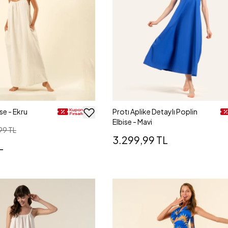
ise - Ekru
Protı Aplike Detaylı Poplin
Elbise - Mavi
99 TL
3.299,99 TL
L