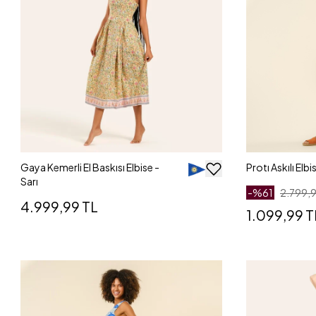
Gaya Kemerli El Baskısı Elbise -
Protı Askılı Elbi
Sarı
-%
61
2.799,9
4.999,99 TL
1.099,99 T