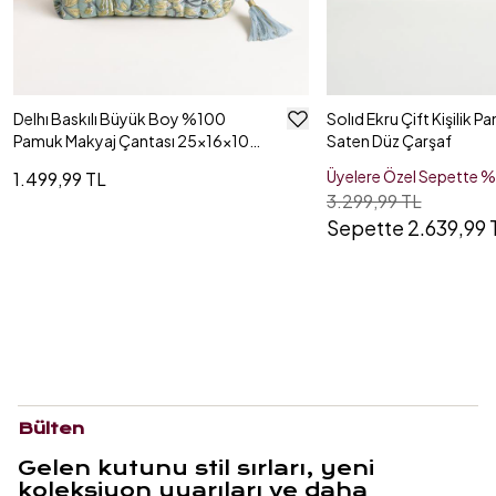
Delhı Baskılı Büyük Boy %100
Solıd Ekru Çift Kişilik P
Pamuk Makyaj Çantası 25x16x10
Saten Düz Çarşaf
Cm Renkli
Üyelere Özel Sepette 
1.499,99 TL
3.299,99 TL
Sepette 2.639,99 
Bülten
Gelen kutunu stil sırları, yeni
koleksiyon uyarıları ve daha