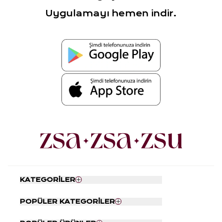
Uygulamayı hemen indir.
KATEGORİLER
Nevresim Seti
POPÜLER KATEGORİLER
Yatak Örtüsü
Tabaklar