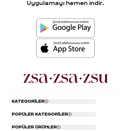
Uygulamayı hemen indir.
KATEGORİLER
Nevresim Seti
POPÜLER KATEGORİLER
Yatak Örtüsü
Tabaklar
Kapı Önü Paspası
POPÜLER ÜRÜNLER