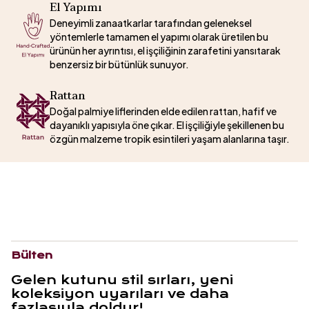
El Yapımı
Deneyimli zanaatkarlar tarafından geleneksel
yöntemlerle tamamen el yapımı olarak üretilen bu
ürünün her ayrıntısı, el işçiliğinin zarafetini yansıtarak
benzersiz bir bütünlük sunuyor.
Rattan
Doğal palmiye liflerinden elde edilen rattan, hafif ve
dayanıklı yapısıyla öne çıkar. El işçiliğiyle şekillenen bu
özgün malzeme tropik esintileri yaşam alanlarına taşır.
Bülten
Gelen kutunu stil sırları, yeni
koleksiyon uyarıları ve daha
fazlasıyla doldur!