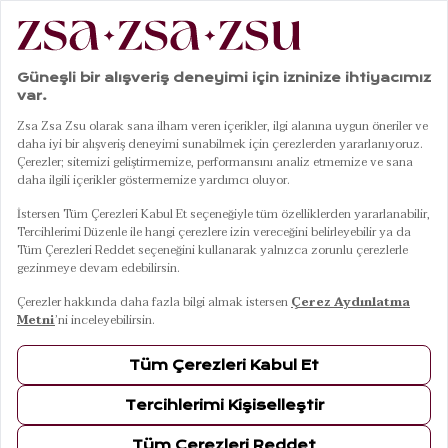
|
|
|
Anasayfa
Ev Dekorasyonu
Sepet
Java Lacivert Rattan Sepet 45 Cm
01
05
Java Lacivert Rattan Sepet 45 Cm
7 Ağustos Cuma Kargoda
Renkler
LACİVERT
Ebat / Kapasite
45 Cm
34 Cm