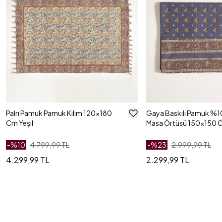
Palrı Pamuk Pamuk Kilim 120x180
Gaya Baskılı Pamuk %
Cm Yeşil
Masa Örtüsü 150x150 C
-%
10
4.799,99 TL
-%
23
2.999,99 TL
4.299,99 TL
2.299,99 TL