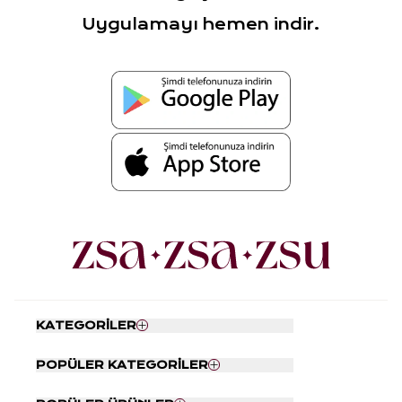
Uygulamayı hemen indir.
KATEGORİLER
Nevresim Seti
POPÜLER KATEGORİLER
Yatak Örtüsü
Tabaklar