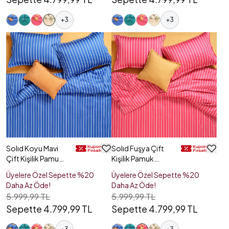
+
3
+
3
Solıd Koyu Mavi
Solıd Fuşya Çift
Çift Kişilik Pamuk
Kişilik Pamuk
Saten Nevresim
Saten Nevresim
Üyelere Özel Sepette %20
Üyelere Özel Sepette %20
Seti
Seti
Daha Az Öde!
Daha Az Öde!
5.999,99 TL
5.999,99 TL
Sepette 4.799,99 TL
Sepette 4.799,99 TL