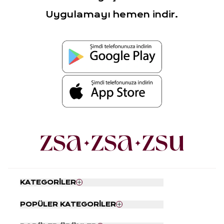
Uygulamayı hemen indir.
KATEGORİLER
Nevresim Seti
POPÜLER KATEGORİLER
Yatak Örtüsü
Tabaklar