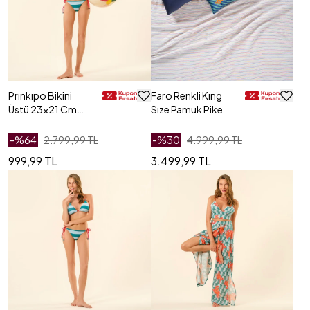
Prınkıpo Bikini
Faro Renkli Kıng
Üstü 23x21 Cm
Sıze Pamuk Pike
Yeşil - Mavi
-%
64
2.799,99 TL
-%
30
4.999,99 TL
999,99 TL
3.499,99 TL