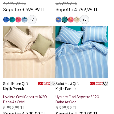
4.499,99 TL
5.999,99 TL
Sepette 3.599,99 TL
Sepette 4.799,99 TL
+
7
+
3
Solıd Krem Çift
Solıd Mavi Çift
Kişilik Pamuk
Kişilik Pamuk
Saten Nevresim
Saten Nevresim
Üyelere Özel Sepette %20
Üyelere Özel Sepette %20
Seti
Seti
Daha Az Öde!
Daha Az Öde!
5.999,99 TL
5.999,99 TL
Sepette 4.799,99 TL
Sepette 4.799,99 TL