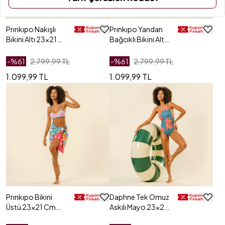
Prınkıpo Nakışlı
Prınkıpo Yandan
Bikini Altı 23x21
Bağcıklı Bikini Altı
Cm Kırmızı
23x21 Cm Kırmızı
- Pembe
-%
61
2.799,99 TL
-%
61
2.799,99 TL
1.099,99 TL
1.099,99 TL
Prınkıpo Bikini
Daphne Tek Omuz
Üstü 23x21 Cm
Askılı Mayo 23x21
Pembe - Mavi
Cm Yeşil