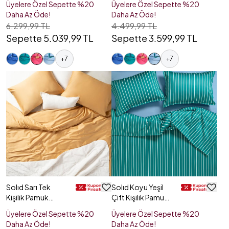
Üyelere Özel Sepette %20
Üyelere Özel Sepette %20
Daha Az Öde!
Daha Az Öde!
6.299,99 TL
4.499,99 TL
Sepette 5.039,99 TL
Sepette 3.599,99 TL
+
7
+
7
Solıd Sarı Tek
Solıd Koyu Yeşil
Kişilik Pamuk
Çift Kişilik Pamuk
Nevresim Seti
Saten Nevresim
Üyelere Özel Sepette %20
Üyelere Özel Sepette %20
Seti
Daha Az Öde!
Daha Az Öde!