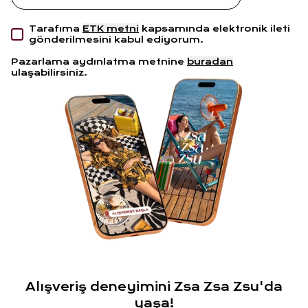
Tarafıma
ETK metni
kapsamında elektronik ileti
gönderilmesini kabul ediyorum.
Pazarlama aydınlatma metnine
buradan
ulaşabilirsiniz.
Alışveriş deneyimini Zsa Zsa Zsu'da
yaşa!