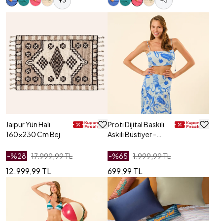
+
3
+
3
Jaıpur Yün Halı
Protı Dijital Baskılı
160x230 Cm Bej
Askılı Büstiyer -
Mavi
-%
28
17.999,99 TL
-%
65
1.999,99 TL
12.999,99 TL
699,99 TL