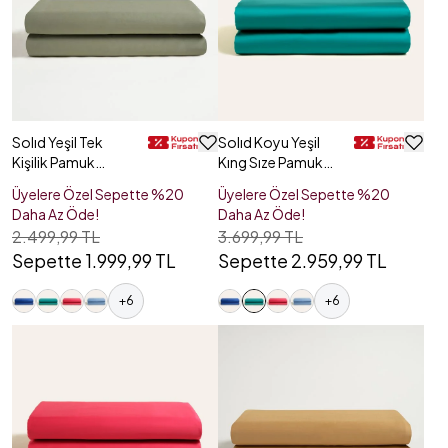
Solıd Yeşil Tek
Solıd Koyu Yeşil
Kişilik Pamuk
Kıng Sıze Pamuk
Saten Düz Çarşaf
Saten Düz Çarşaf
Üyelere Özel Sepette %20
Üyelere Özel Sepette %20
Daha Az Öde!
Daha Az Öde!
2.499,99 TL
3.699,99 TL
Sepette 1.999,99 TL
Sepette 2.959,99 TL
+
6
+
6