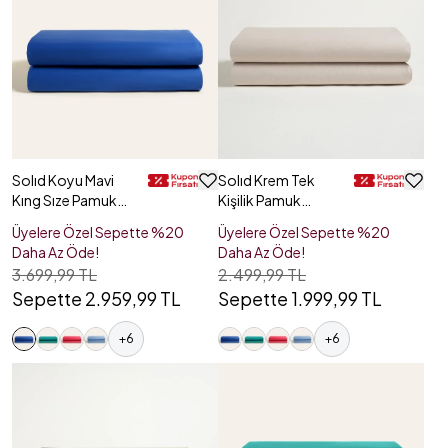
Solıd Koyu Mavi
Solıd Krem Tek
Kıng Sıze Pamuk
Kişilik Pamuk
Saten Düz Çarşaf
Saten Düz Çarşaf
Üyelere Özel Sepette %20
Üyelere Özel Sepette %20
Daha Az Öde!
Daha Az Öde!
3.699,99 TL
2.499,99 TL
Sepette 2.959,99 TL
Sepette 1.999,99 TL
+
6
+
6