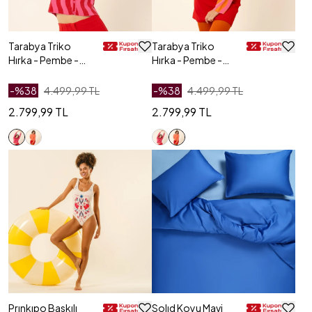
Tarabya Triko
Tarabya Triko
Hırka - Pembe -
Hırka - Pembe -
Kırmızı
Turuncu
-%
38
4.499,99 TL
-%
38
4.499,99 TL
2.799,99 TL
2.799,99 TL
Prınkıpo Baskılı
Solıd Koyu Mavi