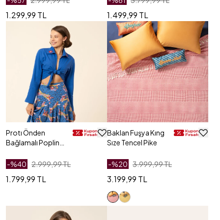
-%
57
2.999,99 TL
-%
61
3.799,99 TL
1.299,99 TL
1.499,99 TL
Protı Önden
Baklan Fuşya Kıng
Bağlamalı Poplin
Sıze Tencel Pike
Gömlek - Lacivert
-%
40
2.999,99 TL
-%
20
3.999,99 TL
1.799,99 TL
3.199,99 TL