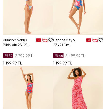
Prınkıpo Nakışlı
Daphne Mayo
Bikini Altı 23x21
23x21 Cm
Cm Mavi
Lacivert
-%
57
2.799,99 TL
-%
66
3.499,99 TL
1.199,99 TL
1.199,99 TL