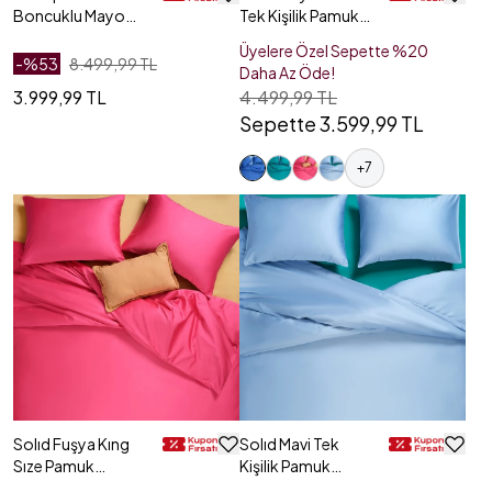
Boncuklu Mayo
Tek Kişilik Pamuk
23x21 Cm Ekru
Nevresim Seti
Üyelere Özel Sepette %20
-%
53
8.499,99 TL
Daha Az Öde!
3.999,99 TL
4.499,99 TL
Sepette 3.599,99 TL
+
7
Solıd Fuşya Kıng
Solıd Mavi Tek
Sıze Pamuk
Kişilik Pamuk
Nevresim Seti
Nevresim Seti