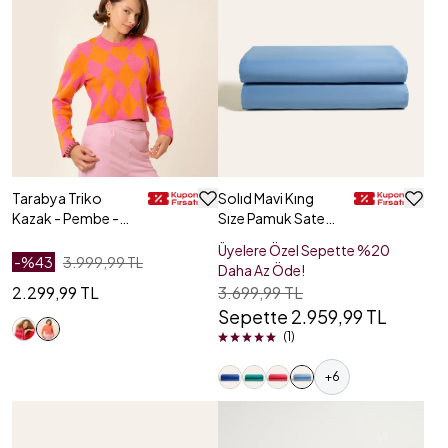
Tarabya Triko
Solıd Mavi Kıng
Kazak - Pembe -
Sıze Pamuk Saten
Turuncu
Düz Çarşaf
Üyelere Özel Sepette %20
-%
43
3.999,99 TL
Daha Az Öde!
2.299,99 TL
3.699,99 TL
Sepette 2.959,99 TL
(1)
+
6