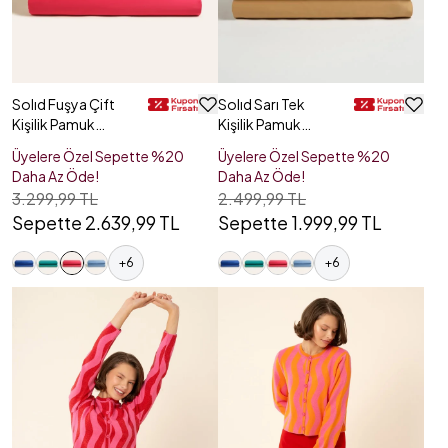
Solıd Fuşya Çift
Solıd Sarı Tek
Kişilik Pamuk
Kişilik Pamuk
Saten Düz Çarşaf
Saten Düz Çarşaf
Üyelere Özel Sepette %20
Üyelere Özel Sepette %20
Daha Az Öde!
Daha Az Öde!
3.299,99 TL
2.499,99 TL
Sepette 2.639,99 TL
Sepette 1.999,99 TL
+
6
+
6