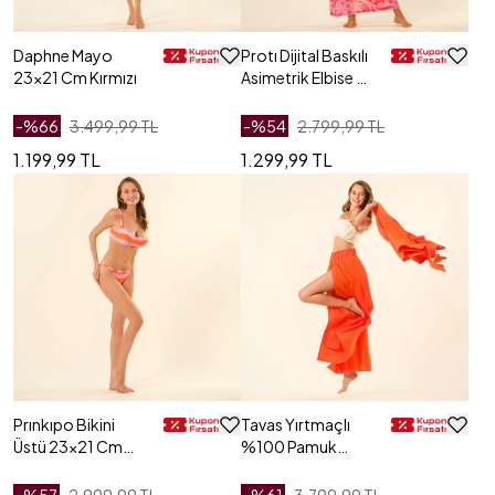
Daphne Mayo
Protı Dijital Baskılı
23x21 Cm Kırmızı
Asimetrik Elbise -
Pembe
-%
66
3.499,99 TL
-%
54
2.799,99 TL
1.199,99 TL
1.299,99 TL
Prınkıpo Bikini
Tavas Yırtmaçlı
Üstü 23x21 Cm
%100 Pamuk
Pembe - Turuncu
Pantolon -
Turuncu