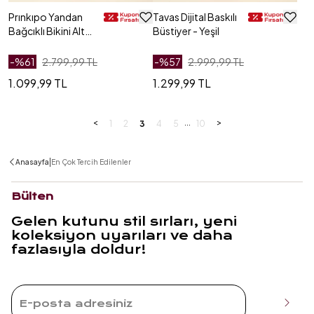
Prınkıpo Yandan
Tavas Dijital Baskılı
Bağcıklı Bikini Altı
Büstiyer - Yeşil
23x21 Cm Yeşil -
Mavi
-%
61
2.799,99 TL
-%
57
2.999,99 TL
1.099,99 TL
1.299,99 TL
<
...
>
1
2
3
4
5
10
|
Anasayfa
En Çok Tercih Edilenler
Bülten
Gelen kutunu stil sırları, yeni
koleksiyon uyarıları ve daha
fazlasıyla doldur!