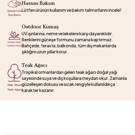
Hassas Bakım
Lütfen ürünün kullanım ve bakım talimatlarını incele!
Outdoor Kumaş
UV ışınlarına, neme ve lekelere karşı dayanıklıdır.
Renklerini güneşe formunu zamana kaptırmaz.
Bahçede, terasta, balkonda, tüm dış mekanlarda
şıklığını uzun yıllar korur.
Teak Ağacı
Tropikal ormanlardan gelen teak ağacı doğal yağı
sayesinde suya ve dış koşullara meydan okur. Zamanla
güzelleşen dokusu ve sıcak rengiyle kullanıldıkça
karakter kazanır.