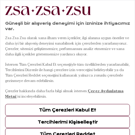
|
|
|
Anasayfa
Mobilya
Sandalye
Sumatra Beyaz Sandalye
01
05
Sumatra Beyaz Sandalye
10 Ağustos Pazartesi Kargoda
Renkler
BEYAZ
Ölçüler
57,5x61x78 Cm
57,5x61x78 Cm