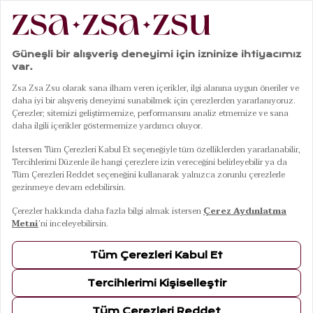
|
|
|
Anasayfa
Mobilya
Sandalye
Sumatra Beyaz Sandalye
01
05
Sumatra Beyaz Sandalye
10 Ağustos Pazartesi Kargoda
Renkler
BEYAZ
Ölçüler
57,5x61x78 Cm
57,5x61x78 Cm