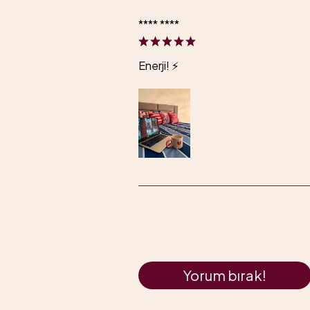
**** ****
Enerji! ⚡️
Yorum bırak!