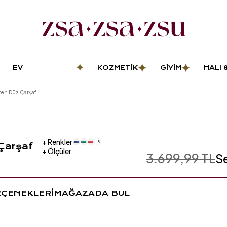
EV
KOZMETIK
GIYIM
HALI 
DEKORASYONU
PASP
ten Düz Çarşaf
+
Renkler
+
9
Çarşaf
+
Ölçüler
3.699,99 TL
S
EÇENEKLERİ
MAĞAZADA BUL