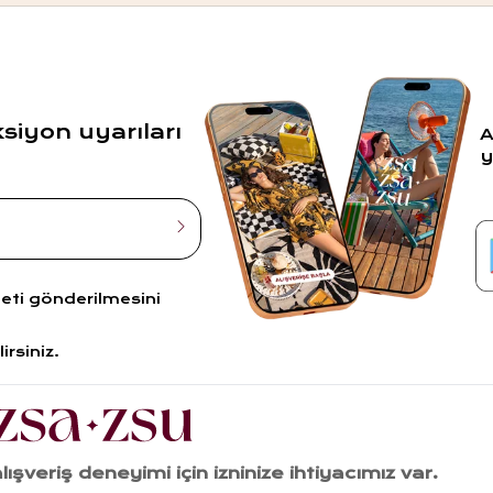
ksiyon uyarıları
A
y
leti gönderilmesini
irsiniz.