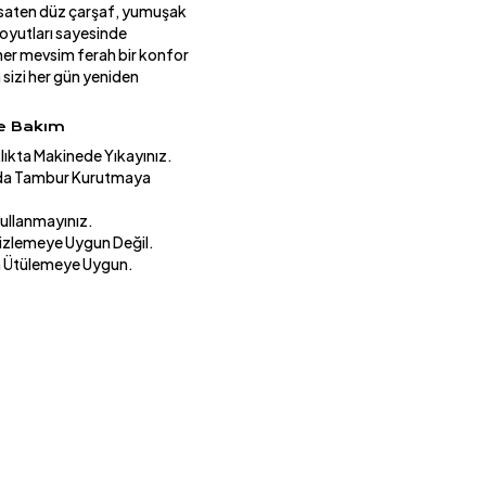
 saten düz çarşaf, yumuşak
boyutları sayesinde
 her mevsim ferah bir konfor
a sizi her gün yeniden
ve Bakım
lıkta Makinede Yıkayınız.
ıda Tambur Kurutmaya
Kullanmayınız.
izlemeye Uygun Değil.
a Ütülemeye Uygun.