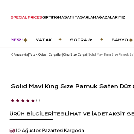
SPECIAL PRICES
GIFTING
MASANI TASARLA
MAĞAZALARIMIZ
NEW!
YATAK
SOFRA &
BANYO
ODASI
MUTFAK
|
|
|
|
Anasayfa
Yatak Odası
Çarşaflar
King Size Çarşaf
Solıd Mavi Kıng Sıze Pamuk Sa
Solıd Mavi Kıng Sıze Pamuk Saten Düz 
(1)
ÜRÜN BİLGİLERİ
TESLİMAT VE İADE
TAKSİT S
10 Ağustos Pazartesi Kargoda