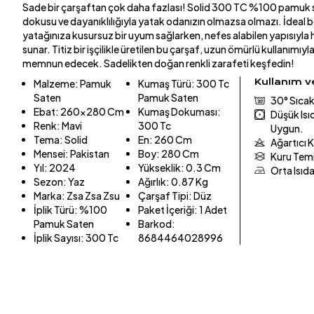
Sade bir çarşaftan çok daha fazlası! Solid 300 TC %100 pamuk
dokusu ve dayanıklılığıyla yatak odanızın olmazsa olmazı. İdeal 
yatağınıza kusursuz bir uyum sağlarken, nefes alabilen yapısıyla
sunar. Titiz bir işçilikle üretilen bu çarşaf, uzun ömürlü kullanımıyl
memnun edecek. Sadelikten doğan renkli zarafeti keşfedin!
Kullanım 
Malzeme
:
Pamuk
Kumaş Türü
:
300 Tc
Saten
Pamuk Saten
30° Sıcak
Ebat
:
260x280 Cm
Kumaş Dokuması
:
Düşük Is
Renk
:
Mavi
300 Tc
Uygun.
Tema
:
Solid
En
:
260 Cm
Ağartıcı 
Mensei
:
Pakistan
Boy
:
280 Cm
Kuru Tem
Yıl
:
2024
Yükseklik
:
0.3 Cm
Orta Isıd
Sezon
:
Yaz
Ağırlık
:
0.87 Kg
Marka
:
Zsa Zsa Zsu
Çarşaf Tipi
:
Düz
İplik Türü
:
%100
Paket İçeriği
:
1 Adet
Pamuk Saten
Barkod
:
İplik Sayısı
:
300 Tc
8684464028996