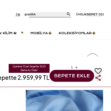
ARA
ÜYELIK
SEPET
(
0
)
TR
EN
& KILIM &
MOBILYA
KOLEKSIYONLAR
AS
Üyelere Özel Sepette %20
Daha Az Öde!
SEPETE EKLE
epette 2.959,99 TL