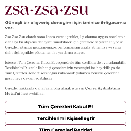
|
|
|
Anasayfa
Mobilya
Sandalye
Sumatra Yeşil Sandalye
01
05
Sumatra Yeşil Sandalye
10 Ağustos Pazartesi Kargoda
Renkler
YEŞİL
Ölçüler
57,5x61x78 Cm
57,5x61x78 Cm