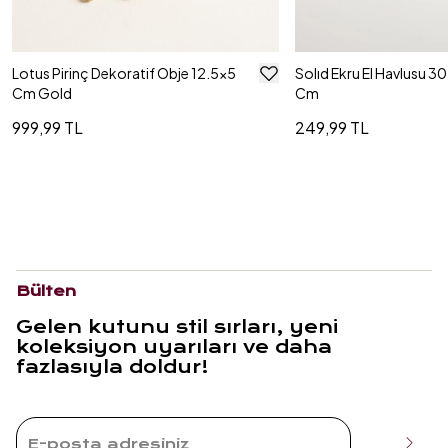
Lotus Pirinç Dekoratif Obje 12.5x5
Solıd Ekru El Havlusu 3
Cm Gold
Cm
999,99 TL
249,99 TL
Bülten
Gelen kutunu stil sırları, yeni
koleksiyon uyarıları ve daha
fazlasıyla doldur!