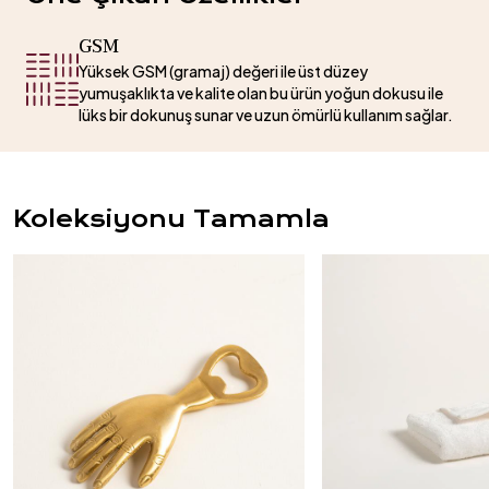
GSM
Yüksek GSM (gramaj) değeri ile üst düzey
yumuşaklıkta ve kalite olan bu ürün yoğun dokusu ile
lüks bir dokunuş sunar ve uzun ömürlü kullanım sağlar.
Koleksiyonu Tamamla