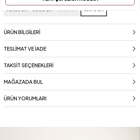
Ölçüler
50x90 Cm
90x150 Cm
30x50 Cm
50x80 Cm
50x90 Cm
ÜRÜN BİLGİLERİ
TESLİMAT VE İADE
TAKSİT SEÇENEKLERİ
MAĞAZADA BUL
ÜRÜN YORUMLARI