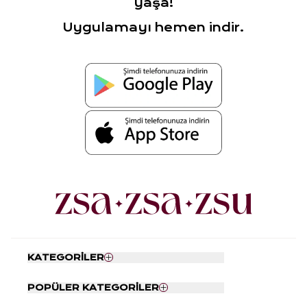
yaşa!
Uygulamayı hemen indir.
KATEGORİLER
Nevresim Seti
POPÜLER KATEGORİLER
Yatak Örtüsü