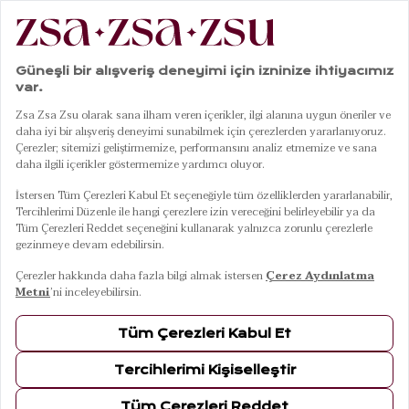
|
|
|
|
Anasayfa
Banyo
Havlu
Yüz Havlusu
Solıd Lacivert Yüz Havlusu 50x90 Cm
01
05
Solıd Lacivert Yüz Havlusu 50x90 Cm
10 Ağustos Pazartesi Kargoda
Renkler
LACİVERT