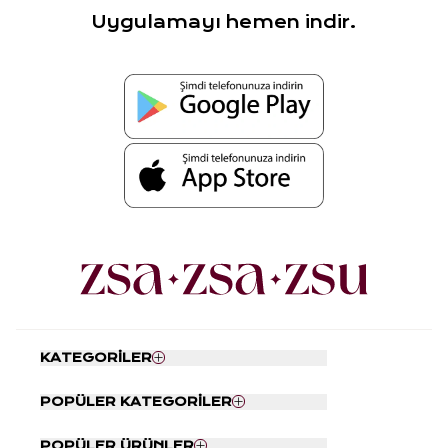
Uygulamayı hemen indir.
KATEGORİLER
Nevresim Seti
POPÜLER KATEGORİLER
Yatak Örtüsü
Tabaklar
Kapı Önü Paspası
POPÜLER ÜRÜNLER