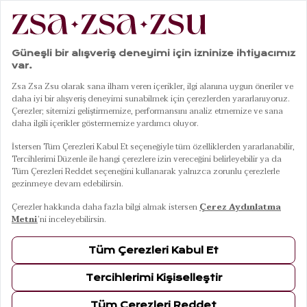
|
|
|
|
Anasayfa
Giyim
Alt Giyim
Şort
Tavas %100 Pamuk Şort Small-medıum Beden Yeşil
01
04
Tavas %100 Pamuk Şort Small-medıum
Beden Yeşil
Renk
Beden
S-M