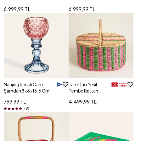
6.999,99 TL
6.999,99 TL
Nanjıng Renkli Cam
Tam Dao Yeşil -
Şamdan 8x8x16.5 Cm
Pembe Rattan
Sepet 40x30x38
799,99 TL
4.499,99 TL
Cm
(9)