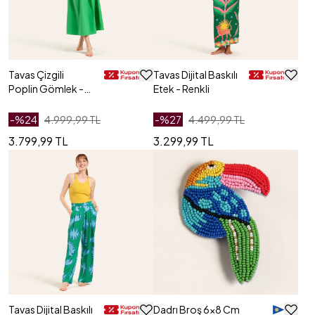
Tavas Çizgili
Tavas Dijital Baskılı
Poplin Gömlek -
Etek - Renkli
Yeşil - Mavi
-%
24
4.999,99 TL
-%
27
4.499,99 TL
3.799,99 TL
3.299,99 TL
Tavas Dijital Baskılı
Dadrı Broş 6x8 Cm