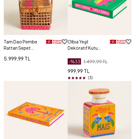
Tam Dao Pembe
Olbıa Yeşil
Rattan Sepet
Dekoratif Kutu
30x30x44 Cm
19x30 Cm
5.999,99 TL
-%
33
1.499,99 TL
999,99 TL
(3)