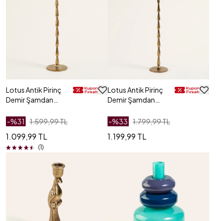
Lotus Antik Pirinç
Lotus Antik Pirinç
Demir Şamdan
Demir Şamdan
7x7x29.5 Cm
7x7x35 Cm
-%
31
1.599,99 TL
-%
33
1.799,99 TL
1.099,99 TL
1.199,99 TL
(1)