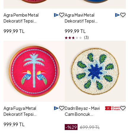
Agra Pembe Metal
Agra Mavi Metal
Dekoratif Tepsi
Dekoratif Tepsi
15x15x2 Cm
15x15x2 Cm
999,99 TL
999,99 TL
(3)
Agra Fuşya Metal
Dadrı Beyaz - Mavi
Dekoratif Tepsi
Cam Boncuk
15x15x2 Cm
Bardak Altlığı 10
999,99 TL
Cm
-%
29
699,99 TL