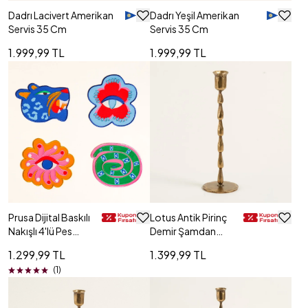
Dadrı Lacivert Amerikan
Dadrı Yeşil Amerikan
Servis 35 Cm
Servis 35 Cm
1.999,99 TL
1.999,99 TL
Prusa Dijital Baskılı
Lotus Antik Pirinç
Nakışlı 4'lü Pes
Demir Şamdan
Kokteyl Peçetesi
7x7x25 Cm
1.299,99 TL
1.399,99 TL
15 Cm Renkli
(1)