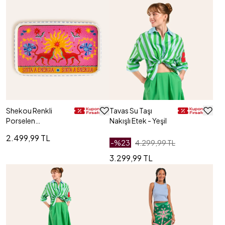
Shekou Renkli
Tavas Su Taşı
Porselen
Nakışlı Etek - Yeşil
Dekoratif Tepsi
2.499,99 TL
30x18.5x2 Cm
-%
23
4.299,99 TL
3.299,99 TL