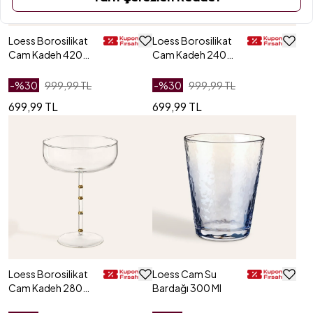
Loess Borosilikat
Loess Borosilikat
Cam Kadeh 420
Cam Kadeh 240
Ml
Ml
-%
30
999,99 TL
-%
30
999,99 TL
699,99 TL
699,99 TL
Loess Borosilikat
Loess Cam Su
Cam Kadeh 280
Bardağı 300 Ml
Ml