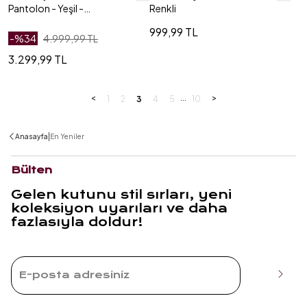
Pantolon - Yeşil -
Renkli
Mavi
999,99 TL
-%
34
4.999,99 TL
3.299,99 TL
<
...
>
1
2
3
4
5
10
|
Anasayfa
En Yeniler
Bülten
Gelen kutunu stil sırları, yeni
koleksiyon uyarıları ve daha
fazlasıyla doldur!