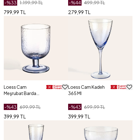
-%
33
1.199,99 TL
-%
44
499,99 TL
799,99 TL
279,99 TL
Loess Cam
Loess Cam Kadeh
Meşrubat Bardağı
365 Ml
385 Ml
-%
43
699,99 TL
-%
43
699,99 TL
399,99 TL
399,99 TL