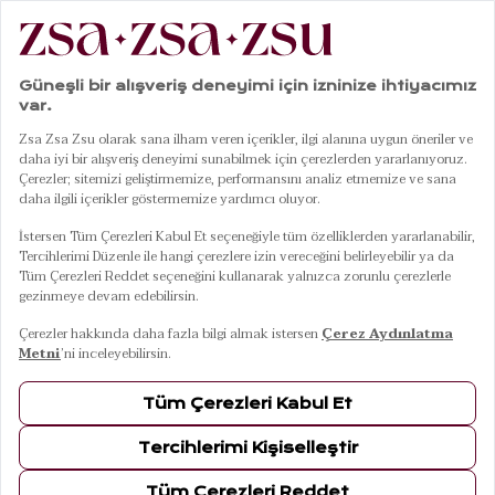
|
|
|
|
Anasayfa
Sofra & Mutfak
Kaseler
Porselen Kase
Sanya Seramik Kase 15 Cm
01
05
Sanya Seramik Kase 15 Cm
Renk
Ebat / Kapasite
15 Cm