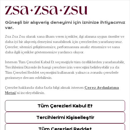
|
|
|
|
Anasayfa
Banyo
Havlu
Yüz Havlusu
Ornaz Mavi Yüz Havlusu 50x90 Cm
01
07
Ornaz Mavi Yüz Havlusu 50x90 Cm
10 Ağustos Pazartesi Kargoda
Renkler
MAVİ
Ebat / Kapasite
30x50 Cm
50x90 Cm