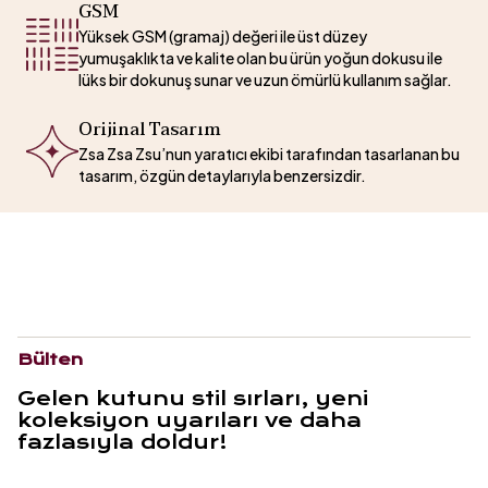
GSM
Yüksek GSM (gramaj) değeri ile üst düzey
yumuşaklıkta ve kalite olan bu ürün yoğun dokusu ile
lüks bir dokunuş sunar ve uzun ömürlü kullanım sağlar.
Orijinal Tasarım
Zsa Zsa Zsu’nun yaratıcı ekibi tarafından tasarlanan bu
tasarım, özgün detaylarıyla benzersizdir.
Bülten
Gelen kutunu stil sırları, yeni
koleksiyon uyarıları ve daha
fazlasıyla doldur!