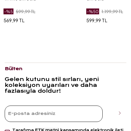
-%
5
599,99 TL
-%
50
1.199,99 TL
569,99 TL
599,99 TL
Bülten
Gelen kutunu stil sırları, yeni
koleksiyon uyarıları ve daha
fazlasıyla doldur!
Tarafıma
ETK metni
kapsamında elektronik ileti