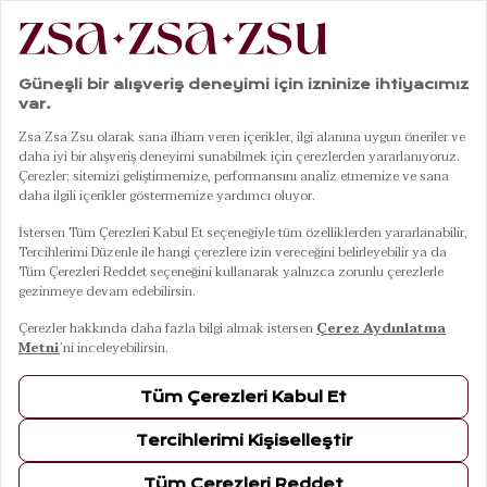
|
|
|
|
Anasayfa
Ev Dekorasyonu
Halı & Kilim
Kilim
Jaıpur Pembe Pamuk Kilim 80x150 Cm
01
04
Jaıpur Pembe Pamuk Kilim 80x150 Cm
6 Ağustos Perşembe Kargoda
Renkler
PEMBE
Ebat / Kapasite
80x150 Cm
120x180 Cm