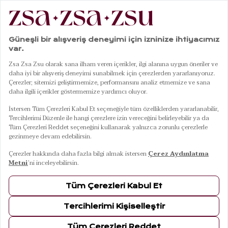
|
|
|
|
Anasayfa
Ev Dekorasyonu
Halı & Kilim
Kilim
Palrı %100 Pamuk Kilim 80x150 Cm Krem
01
04
Palrı %100 Pamuk Kilim 80x150 Cm Krem
ÜRÜN BİLGİLERİ
TESLİMAT VE İADE
TAKSİT SEÇENEKLERİ
MAĞAZADA BUL