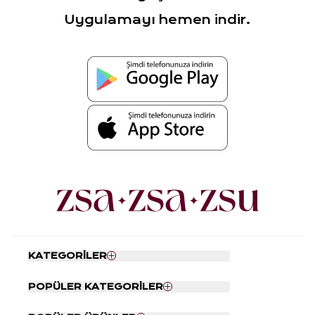
Uygulamayı hemen indir.
KATEGORİLER
Nevresim Seti
POPÜLER KATEGORİLER
Yatak Örtüsü
Tabaklar