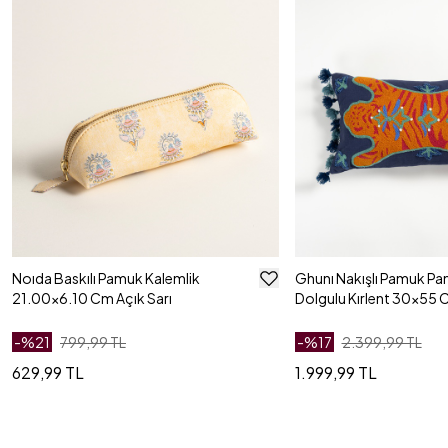
Noıda Baskılı Pamuk Kalemlik
Ghunı Nakışlı Pamuk Pa
21.00x6.10 Cm Açık Sarı
Dolgulu Kırlent 30x55 
-%
21
799,99 TL
-%
17
2.399,99 TL
629,99 TL
1.999,99 TL