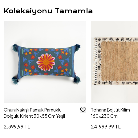
Koleksiyonu Tamamla
Ghunı Nakışlı Pamuk Pamuklu
Tohana Bej Jüt Kilim
Dolgulu Kırlent 30x55 Cm Yeşil
160x230 Cm
2.399,99 TL
24.999,99 TL