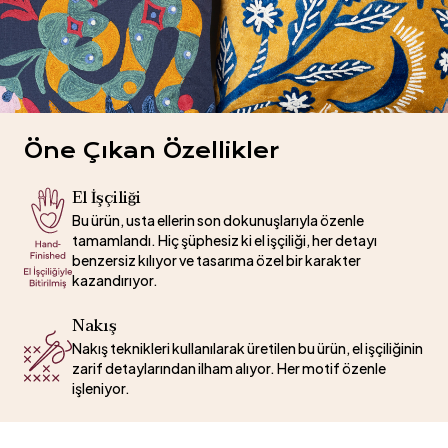
Öne Çıkan Özellikler
El İşçiliği
Bu ürün, usta ellerin son dokunuşlarıyla özenle
tamamlandı. Hiç şüphesiz ki el işçiliği, her detayı
benzersiz kılıyor ve tasarıma özel bir karakter
kazandırıyor.
Nakış
Nakış teknikleri kullanılarak üretilen bu ürün, el işçiliğinin
zarif detaylarından ilham alıyor. Her motif özenle
işleniyor.