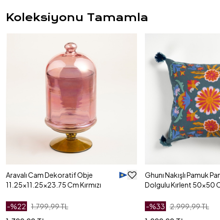
Koleksiyonu Tamamla
Aravalı Cam Dekoratif Obje
Ghunı Nakışlı Pamuk Pa
11.25x11.25x23.75 Cm Kırmızı
Dolgulu Kırlent 50x50 C
-%
22
1.799,99 TL
-%
33
2.999,99 TL