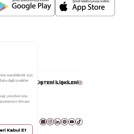
RUMSAL
MÜŞTERİ İLİŞKİLERİ
ızda
Bize Ulaşın
SA-ZSU
Sipariş & Teslimat
i
Kampanyalar
larımız
Ödeme
ise
İade
SSS
0850 757 50 50