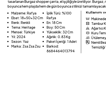
tasarlanan Burgaz shopper çanta, el işçiliğiyle üretiliyor. Burgaz, r
boyunca hem plajda hem de gün boyunca stilinizi tamamlayacak
Kullanım 
Malzeme
:
Rafya
İplik Türü
:
%100
Ebat
:
18x50x32 Cm
Rafya
Makinede
Renk
:
Renkli
En
:
18 Cm
Tambur K
Tema
:
Heritage
Boy
:
50 Cm
Ağartıcı 
Mensei
:
Türkiye
Yükseklik
:
32 Cm
Kuru Tem
Yıl
:
2024
Ağırlık
:
0.83 Kg
Ütülemey
Sezon
:
Yaz
Paket İçeriği
:
1 Adet
Nemli Bezl
Marka
:
Zsa Zsa Zsu
Barkod
:
Temizliği
8684464013794