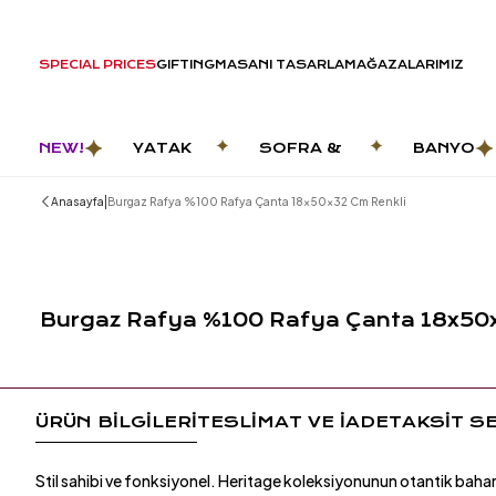
SPECIAL PRICES
GIFTING
MASANI TASARLA
MAĞAZALARIMIZ
NEW!
YATAK
SOFRA &
BANYO
ODASI
MUTFAK
|
Anasayfa
Burgaz Rafya %100 Rafya Çanta 18x50x32 Cm Renkli
Burgaz Rafya %100 Rafya Çanta 18x50
ÜRÜN BİLGİLERİ
TESLİMAT VE İADE
TAKSİT S
Stil sahibi ve fonksiyonel. Heritage koleksiyonunun otantik bahar