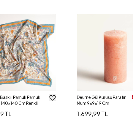
al Baskılı Pamuk Pamuk
Deurne Gül Kurusu Parafın
o 140x140 Cm Renkli
Mum 9x9x19 Cm
9 TL
1.699,99 TL