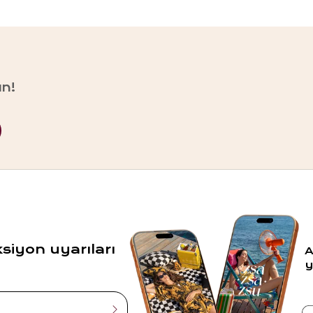
un!
ksiyon uyarıları
A
y