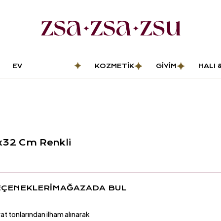
EV
KOZMETIK
GIYIM
HALI 
DEKORASYONU
PASP
x32 Cm Renkli
EÇENEKLERİ
MAĞAZADA BUL
at tonlarından ilham alınarak