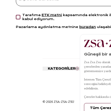
Tarafıma
ETK metni
kapsamında elektronik i
kabul ediyorum.
Pazarlama aydınlatma metnine
buradan
ulaşabil
KATEGORİLER
POPÜLE
KATEGORİ
Nevresim Seti
Kapı Önü Pasp
Yatak Örtüsü
Banyo Paspas
Tabaklar
Kırlent
Kahve Fincanı
Koltuk Şalı
Takımı
© 2026 ZSA-ZSA-ZSU
Vazo
Hasır Sepet
Makyaj Çantas
Çubuklu Oda