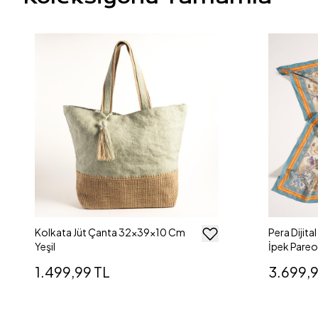
Kolkata Jüt Çanta 32x39x10 Cm
Pera Dijit
Yeşil
İpek Pare
1.499,99 TL
3.699,9