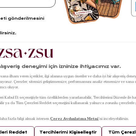
leti gönderilmesini
irsiniz.
R
POPÜLER
ÖZEL GÜNLER
KU
LER
ÜRÜNLER
Black Friday
Hakkım
ası
Ding Dong Kapı Önü
Anneler Günü
ZSA-Z
ı
Paspası
Babalar Günü
Hikayes
Punjab Kırmızı -
Sevgililer Günü
Mağaza
Pembe Banyo
Çeyiz Paketi
Franch
Paspası
Yılbaşı Ürünleri
KVKK
ı
Marmara Omuz
Kadınlar Günü
ETK