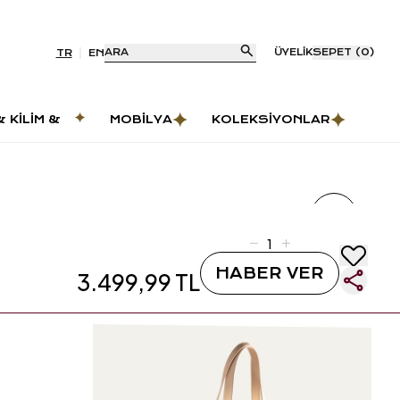
ARA
ÜYELIK
SEPET
(
0
)
TR
EN
& KILIM &
MOBILYA
KOLEKSIYONLAR
AS
HABER VER
3.499,99 TL