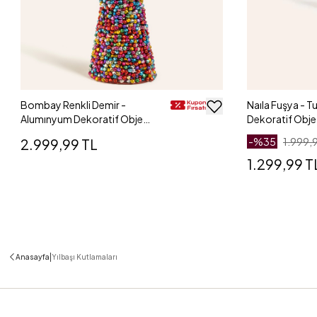
Bombay Renkli Demir -
Naıla Fuşya - T
Alumınyum Dekoratif Obje
Dekoratif Obj
32x10 Cm
2.999,99 TL
-%
35
1.999,
1.299,99 T
|
Anasayfa
Yılbaşı Kutlamaları