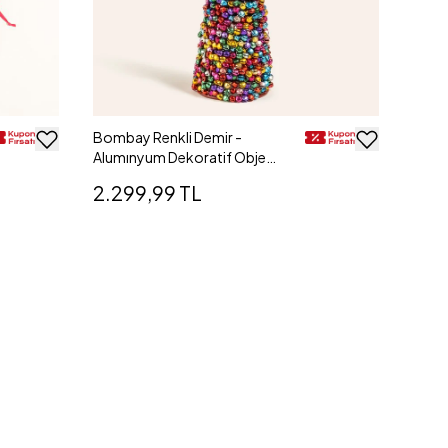
Bombay Renkli Demir -
Alumınyum Dekoratif Obje
25x8.5 Cm
2.299,99 TL