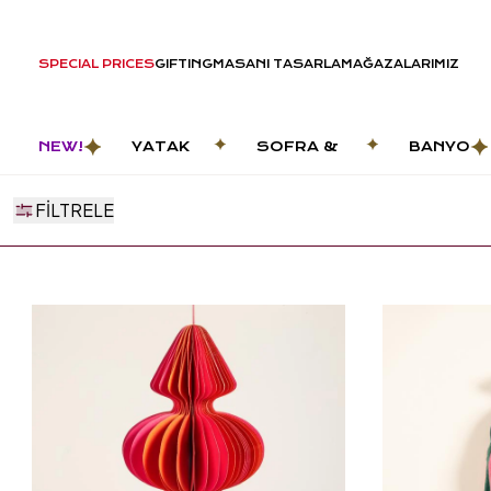
SPECIAL PRICES
GIFTING
MASANI TASARLA
MAĞAZALARIMIZ
NEW!
YATAK
SOFRA &
BANYO
ODASI
MUTFAK
FILTRELE