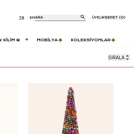
ARA
ÜYELIK
SEPET
(
0
)
TR
EN
& KILIM &
MOBILYA
KOLEKSIYONLAR
AS
SIRALA