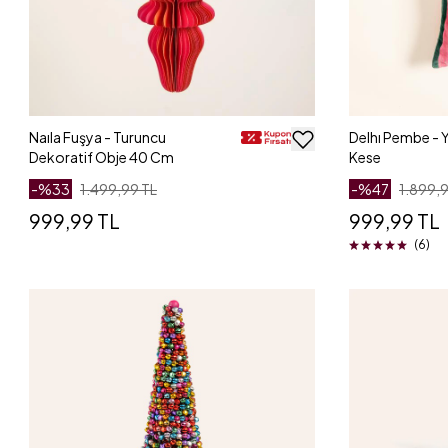
Naıla Fuşya - Turuncu
Delhı Pembe - Y
Dekoratif Obje 40 Cm
Kese
-%
33
1.499,99 TL
-%
47
1.899,9
999,99 TL
999,99 TL
(6)