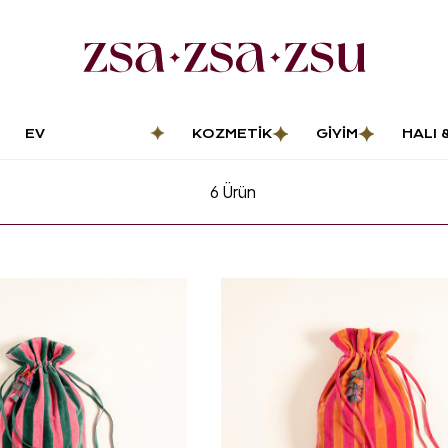
EV
KOZMETIK
GIYIM
HALI 
DEKORASYONU
PASP
6
Ürün