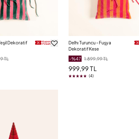
eşil Dekoratif
Delhı Turuncu - Fuşya
Dekoratif Kese
9 TL
-%
47
1.899,99 TL
999,99 TL
(4)