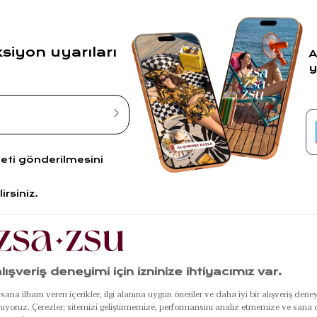
ksiyon uyarıları
A
y
leti gönderilmesini
irsiniz.
R
POPÜLER
ÖZEL GÜNLER
KU