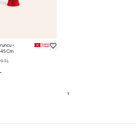
uruncu -
e 45 Cm
99 TL
L
1