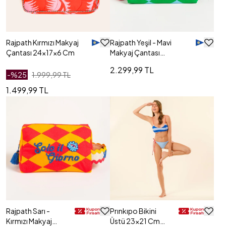
Rajpath Kırmızı Makyaj
Rajpath Yeşil - Mavi
Çantası 24x17x6 Cm
Makyaj Çantası
25x16x10.5 Cm
2.299,99 TL
-%
25
1.999,99 TL
1.499,99 TL
Rajpath Sarı -
Prınkıpo Bikini
Kırmızı Makyaj
Üstü 23x21 Cm