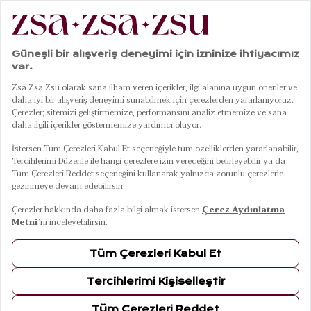
203
Ürün
FILTRELE
SIRALA
Banyo