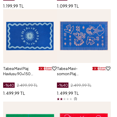
1.199,99 TL
1.099,99 TL
Tabea Mavi Plaj
Tabea Mavi-
Havlusu 90x150
somon Plaj
Cm
Havlusu 90x150
Cm
-%
40
2.499,99 TL
-%
40
2.499,99 TL
1.499,99 TL
1.499,99 TL
(1)