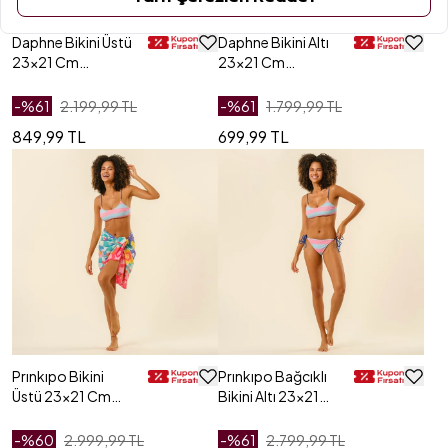
Daphne Bikini Üstü
Daphne Bikini Altı
23x21 Cm
23x21 Cm
Lacivert
Lacivert
-%
61
2.199,99 TL
-%
61
1.799,99 TL
849,99 TL
699,99 TL
Prınkıpo Bikini
Prınkıpo Bağcıklı
Üstü 23x21 Cm
Bikini Altı 23x21
Pembe - Mavi
Cm Pembe - Mavi
-%
60
2.999,99 TL
-%
61
2.799,99 TL