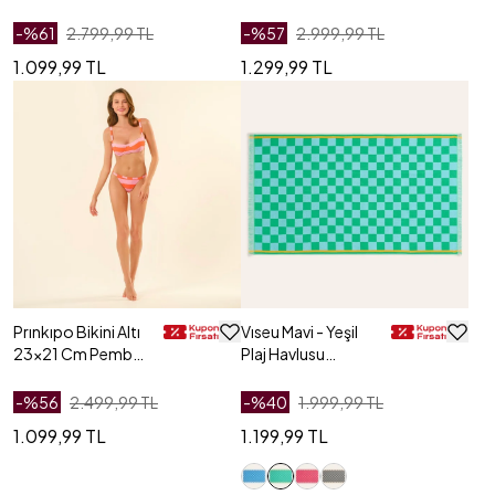
Cm Kırmızı
Pembe - Turuncu
-%
61
2.799,99 TL
-%
57
2.999,99 TL
1.099,99 TL
1.299,99 TL
Prınkıpo Bikini Altı
Vıseu Mavi - Yeşil
23x21 Cm Pembe
Plaj Havlusu
- Turuncu
90x150 Cm
-%
56
2.499,99 TL
-%
40
1.999,99 TL
1.099,99 TL
1.199,99 TL