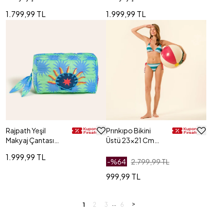
24.5x20 Cm
23x14x9.5 Cm
1.799,99 TL
1.999,99 TL
Rajpath Yeşil
Prınkıpo Bikini
Makyaj Çantası
Üstü 23x21 Cm
23x14x9.5 Cm
Yeşil - Mavi
1.999,99 TL
-%
64
2.799,99 TL
999,99 TL
...
>
1
2
3
6