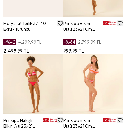
Florya Jüt Terlik 37-40
Prınkıpo Bikini
Ekru - Turuncu
Üstü 23x21 Cm
Kırmızı - Pembe
-%
42
4.299,99 TL
-%
64
2.799,99 TL
2.499,99 TL
999,99 TL
Prınkıpo Nakışlı
Prınkıpo Bikini
Bikini Altı 23x21
Üstü 23x21 Cm