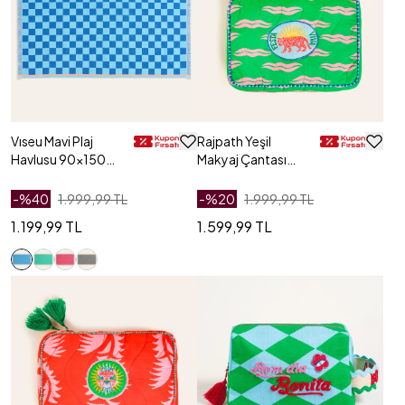
Vıseu Mavi Plaj
Rajpath Yeşil
Havlusu 90x150
Makyaj Çantası
Cm
24x17x6 Cm
-%
40
1.999,99 TL
-%
20
1.999,99 TL
1.199,99 TL
1.599,99 TL