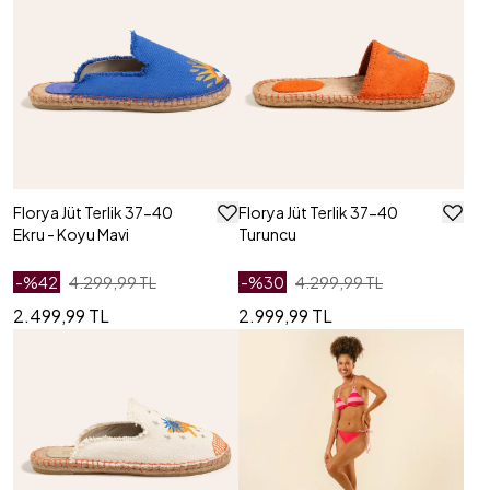
Florya Jüt Terlik 37-40
Florya Jüt Terlik 37-40
Ekru - Koyu Mavi
Turuncu
-%
42
4.299,99 TL
-%
30
4.299,99 TL
2.499,99 TL
2.999,99 TL