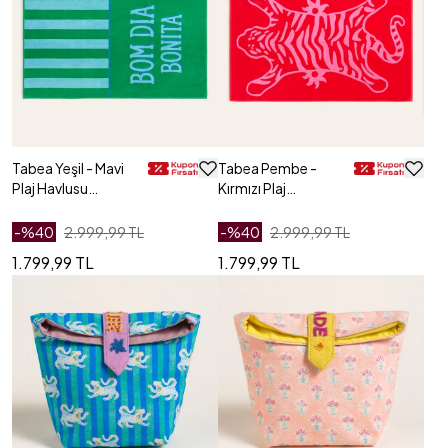
Tabea Yeşil - Mavi
Tabea Pembe -
Plaj Havlusu
Kırmızı Plaj
90x150 Cm
Havlusu 90x150
Cm
-%
40
2.999,99 TL
-%
40
2.999,99 TL
1.799,99 TL
1.799,99 TL