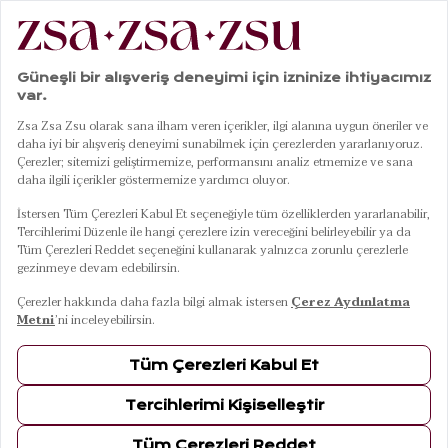
|
|
|
|
Anasayfa
Giyim
Plaj Giyim
Bikini
Daphne Bikini Altı 23x21 Cm Lacivert
01
04
Daphne Bikini Altı 23x21 Cm Lacivert
11 Ağustos Salı Kargoda
Renkler
LACİVERT
Beden
L
S
M