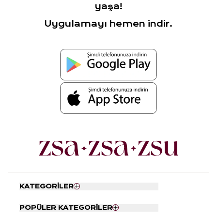
yaşa!
Uygulamayı hemen indir.
KATEGORİLER
Nevresim Seti
POPÜLER KATEGORİLER
Yatak Örtüsü