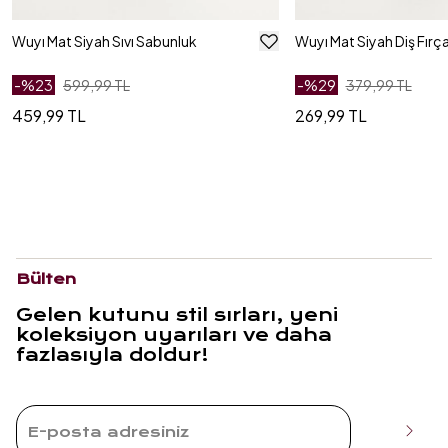
Wuyı Mat Siyah Sıvı Sabunluk
Wuyı Mat Siyah Diş Fırça
-%
23
599,99 TL
-%
29
379,99 TL
459,99 TL
269,99 TL
Bülten
Gelen kutunu stil sırları, yeni
koleksiyon uyarıları ve daha
fazlasıyla doldur!