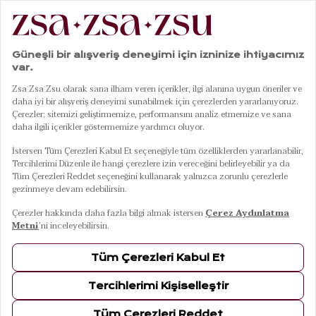
|
|
|
Anasayfa
Banyo
Bornoz
Solıd Ekru Bornoz
01
04
Solıd Ekru Bornoz
7 Ağustos Cuma Kargoda
Renkler
EKRU
Ölçüler
L
L
S
M
XL