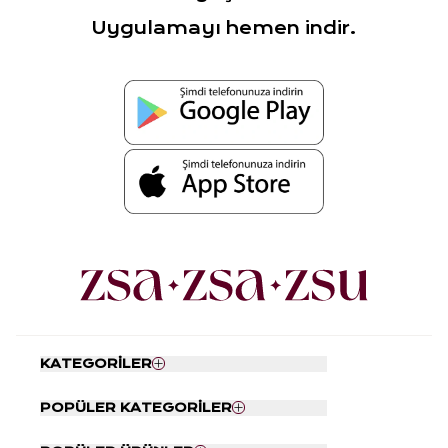
Uygulamayı hemen indir.
KATEGORİLER
Nevresim Seti
POPÜLER KATEGORİLER
Yatak Örtüsü
Tabaklar