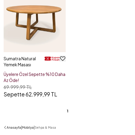
Sumatra Natural
Yemek Masası
Üyelere Özel Sepette %10 Daha
Az Öde!
69.999,99 TL
Sepette 62.999,99 TL
1
|
|
Anasayfa
Mobilya
Sehpa & Masa