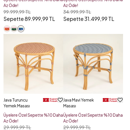
Az Öde!
Az Öde!
99.999,99 TL
34.999,99 TL
Sepette 89.999,99 TL
Sepette 31.499,99 TL
Java Turuncu
Java Mavi Yemek
Yemek Masası
Masası
Üyelere Özel Sepette %10 Daha
Üyelere Özel Sepette %10 Daha
Az Öde!
Az Öde!
29.999,99 TL
29.999,99 TL