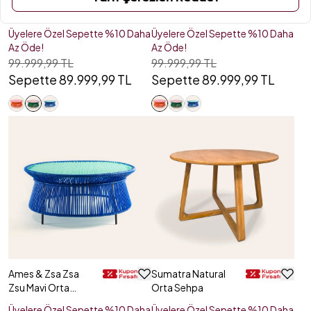
Sebastian Herkner
Zsu Turuncu Orta
& Zsa Zsa Zsu Yeşil
Sehpa
Üyelere Özel Sepette %10 Daha
Üyelere Özel Sepette %10 Daha
Orta Sehpa
Az Öde!
Az Öde!
99.999,99 TL
99.999,99 TL
Sepette 89.999,99 TL
Sepette 89.999,99 TL
Ames & Zsa Zsa
Sumatra Natural
Zsu Mavi Orta
Orta Sehpa
Sehpa
Üyelere Özel Sepette %10 Daha
Üyelere Özel Sepette %10 Daha