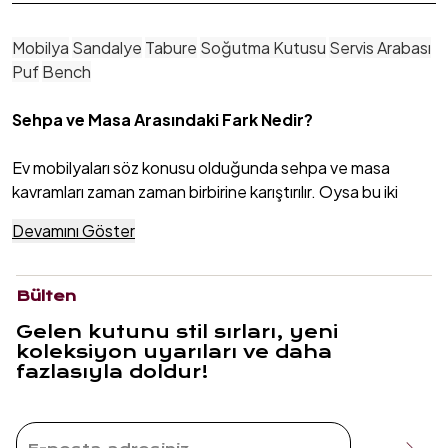
Mobilya
Sandalye
Tabure
Soğutma Kutusu
Servis Arabası
Puf
Bench
Sehpa ve Masa Arasındaki Fark Nedir?
Ev mobilyaları söz konusu olduğunda sehpa ve masa
kavramları zaman zaman birbirine karıştırılır. Oysa bu iki
mobilya türü hem işlev hem de tasarım açısından
Devamını Göster
birbirinden belirgin biçimde ayrılır. Doğru seçim yapabilmek
için temel farklılıkları anlamak büyük önem taşır.
Bülten
Özellik
Sehpa
Masa
Gelen kutunu stil sırları, yeni
koleksiyon uyarıları ve daha
Temel İşlev
Dekoratif destek ve
Yemek yeme,
fazlasıyla doldur!
küçük eşya
çalışma veya
yerleştirme
toplantı gibi aktif
kullanım