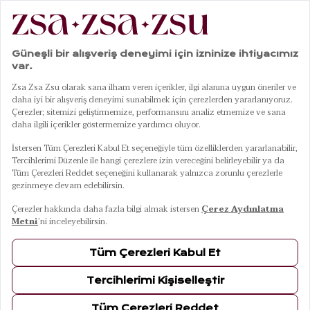
Sehpa & Masa
11
Ürün
FILTRELE
SIRALA
Ames By
Ames & Zsa Zsa