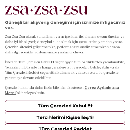
|
|
|
Anasayfa
Mobilya
Sehpa & Masa
Java Turuncu Yemek Masası
01
11
Java Turuncu Yemek Masası
10 Ağustos Pazartesi Kargoda
Renkler
TURUNCU
Ölçüler
86x86x76 Cm
86x86x76 Cm