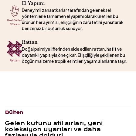
El Yapımı
Deneyimli zanaatkarlar tarafından geleneksel
yöntemlerle tamamen el yapımı olarak üretilen bu
ürünün her ayrıntısı, el işçiliğinin zarafetini yansıtarak
benzersiz bir bütünlük sunuyor.
Rattan
Doğal palmiye liflerinden elde edilen rattan, hafif ve
dayanıklı yapısıyla öne çıkar. El işçiliğiyle şekillenen bu
özgün malzeme tropik esintileri yaşam alanlarına taşır.
Bülten
Gelen kutunu stil sırları, yeni
koleksiyon uyarıları ve daha
fazlasıyla doldur!