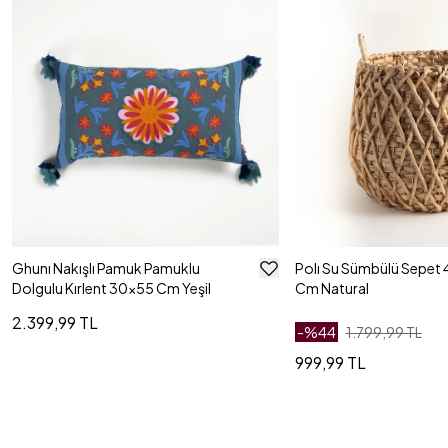
Ghunı Nakışlı Pamuk Pamuklu
Polı Su Sümbülü Sepet
Dolgulu Kırlent 30x55 Cm Yeşil
Cm Natural
2.399,99 TL
-%
44
1.799,99 TL
999,99 TL