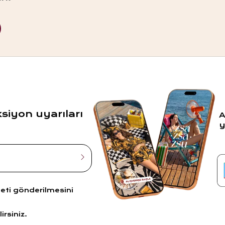
ksiyon uyarıları
A
y
leti gönderilmesini
irsiniz.