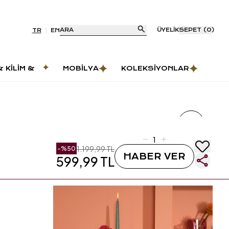
ARA
ÜYELIK
SEPET
(
0
)
TR
EN
& KILIM &
MOBILYA
KOLEKSIYONLAR
AS
1.199,99 TL
-%
50
HABER VER
599,99 TL