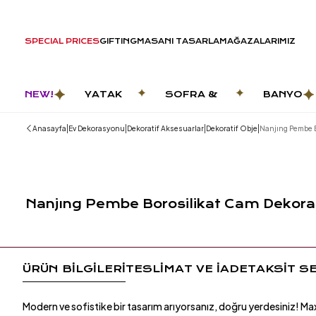
SPECIAL PRICES
GIFTING
MASANI TASARLA
MAĞAZALARIMIZ
NEW!
YATAK
SOFRA &
BANYO
ODASI
MUTFAK
|
|
|
|
Anasayfa
Ev Dekorasyonu
Dekoratif Aksesuarlar
Dekoratif Obje
Nanjıng Pembe B
Nanjıng Pembe Borosilikat Cam Dekora
ÜRÜN BİLGİLERİ
TESLİMAT VE İADE
TAKSİT S
Modern ve sofistike bir tasarım arıyorsanız, doğru yerdesiniz! M