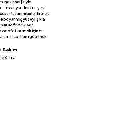
muşak enerjisiyle
t hissi uyandırırken yeşil
cesur tasarımı birleştirerek
kle boyanmış yüzeyi ışıkla
olarak öne çıkıyor.
r zarafet katmak için bu
 yaşamınıza ilham getirmek
ve Bakım
e Siliniz.