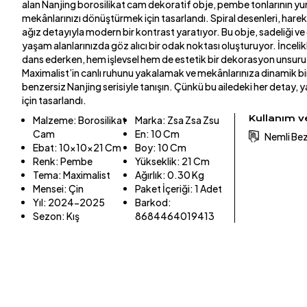
alan Nanjing borosilikat cam dekoratif obje, pembe tonlarının yu
mekânlarınızı dönüştürmek için tasarlandı. Spiral desenleri, hareke
ağız detayıyla modern bir kontrast yaratıyor. Bu obje, sadeliği ve 
yaşam alanlarınızda göz alıcı bir odak noktası oluşturuyor. İnceli
dans ederken, hem işlevsel hem de estetik bir dekorasyon unsuru 
Maximalist’in canlı ruhunu yakalamak ve mekânlarınıza dinamik bi
benzersiz Nanjing serisiyle tanışın. Çünkü bu ailedeki her detay,
için tasarlandı.
Kullanım 
Malzeme
:
Borosilikat
Marka
:
Zsa Zsa Zsu
Cam
En
:
10 Cm
Nemli Bezl
Ebat
:
10x10x21 Cm
Boy
:
10 Cm
Renk
:
Pembe
Yükseklik
:
21 Cm
Tema
:
Maximalist
Ağırlık
:
0.30 Kg
Mensei
:
Çin
Paket İçeriği
:
1 Adet
Yıl
:
2024-2025
Barkod
:
Sezon
:
Kış
8684464019413