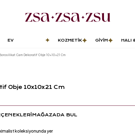
EV
KOZMETIK
GIYIM
HALI 
DEKORASYONU
PASP
orosilikat Cam Dekoratif Obje 10x10x21 Cm
tif Obje 10x10x21 Cm
EÇENEKLERİ
MAĞAZADA BUL
aximalist koleksiyonunda yer