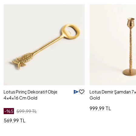
Lotus Pirinç Dekoratif Obje
Lotus Demir Şamdan 7
4x4x16 Cm Gold
Gold
999,99 TL
-%
5
599,99 TL
569,99 TL