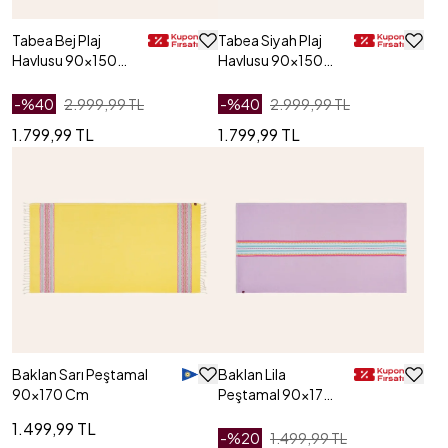
Tabea Bej Plaj
Tabea Siyah Plaj
Havlusu 90x150
Havlusu 90x150
Cm
Cm
-%
40
2.999,99 TL
-%
40
2.999,99 TL
1.799,99 TL
1.799,99 TL
Baklan Sarı Peştamal
Baklan Lila
90x170 Cm
Peştamal 90x170
Cm
1.499,99 TL
-%
20
1.499,99 TL