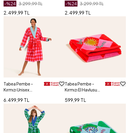
Cm
-%
24
3.299,99 TL
-%
24
3.299,99 TL
2.499,99 TL
2.499,99 TL
Tabea Pembe -
Tabea Pembe -
Kırmızı Unisex
Kırmızı El Havlusu
Bornoz
30x50 Cm
6.499,99 TL
599,99 TL