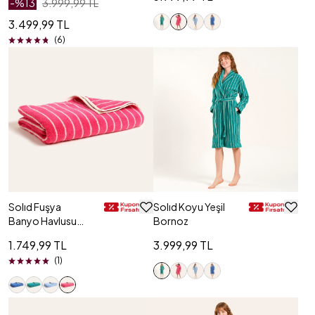
-%
13
3.999,99 TL
3.499,99 TL
(6)
Solıd Fuşya
Solıd Koyu Yeşil
Banyo Havlusu
Bornoz
90x150 Cm
1.749,99 TL
3.999,99 TL
(1)