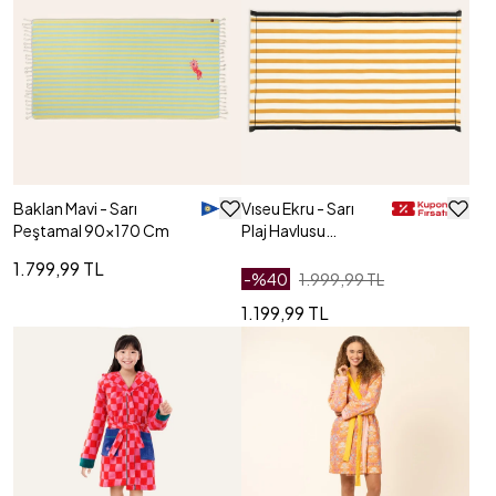
Baklan Mavi - Sarı
Vıseu Ekru - Sarı
Peştamal 90x170 Cm
Plaj Havlusu
90x150 Cm
1.799,99 TL
-%
40
1.999,99 TL
1.199,99 TL