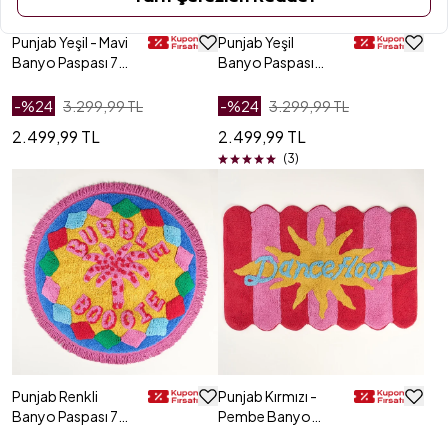
Punjab Yeşil - Mavi
Punjab Yeşil
Banyo Paspası 70
Banyo Paspası
Cm
60x90 Cm
-%
24
3.299,99 TL
-%
24
3.299,99 TL
2.499,99 TL
2.499,99 TL
(3)
Punjab Renkli
Punjab Kırmızı -
Banyo Paspası 70
Pembe Banyo
Cm
Paspası 60x90