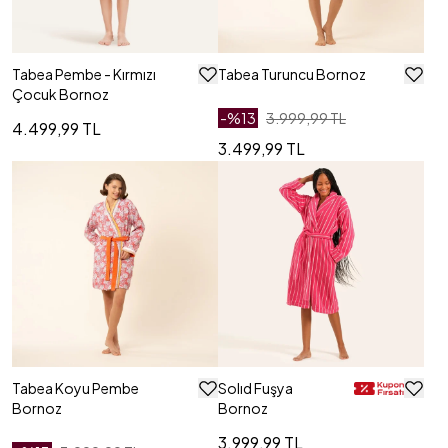
Tabea Pembe - Kırmızı
Tabea Turuncu Bornoz
Çocuk Bornoz
-%
13
3.999,99 TL
4.499,99 TL
3.499,99 TL
Tabea Koyu Pembe
Solıd Fuşya
Bornoz
Bornoz
3.999,99 TL