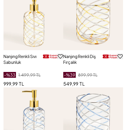
Nanjıng Renkli Sıvı
Nanjıng Renkli Diş
Sabunluk
Fırçalık
-%
33
1.499,99 TL
-%
39
899,99 TL
999,99 TL
549,99 TL