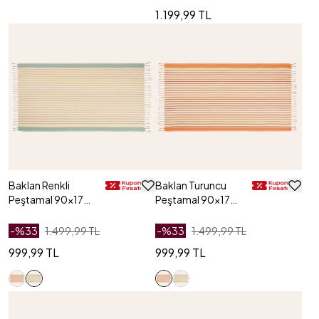
1.199,99 TL
Baklan Renkli
Baklan Turuncu
Peştamal 90x170
Peştamal 90x170
Cm
Cm
-%
33
1.499,99 TL
-%
33
1.499,99 TL
999,99 TL
999,99 TL