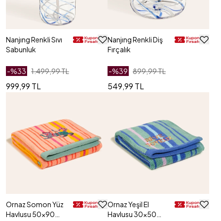
Nanjıng Renkli Sıvı
Nanjıng Renkli Diş
Sabunluk
Fırçalık
-%
33
1.499,99 TL
-%
39
899,99 TL
999,99 TL
549,99 TL
Ornaz Somon Yüz
Ornaz Yeşil El
Havlusu 50x90
Havlusu 30x50