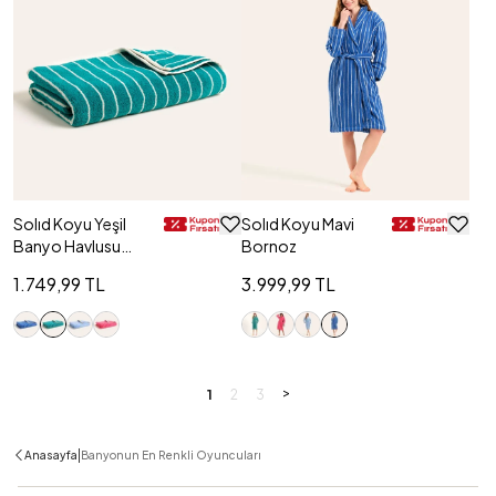
Solıd Koyu Yeşil
Solıd Koyu Mavi
Banyo Havlusu
Bornoz
90x150 Cm
1.749,99 TL
3.999,99 TL
>
1
2
3
|
Anasayfa
Banyonun En Renkli Oyuncuları