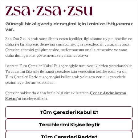
101
Ürün
FILTRELE
SIRALA
Banyo