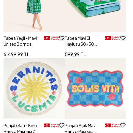
Tabea Yeşil - Mavi
Tabea Mavi El
Unisex Bornoz
Havlusu 30x50
Cm
6.499,99 TL
599,99 TL
Punjab Sarı - Krem
Punjab Açık Mavi
Banyo Paspası 70
Banyo Paspası