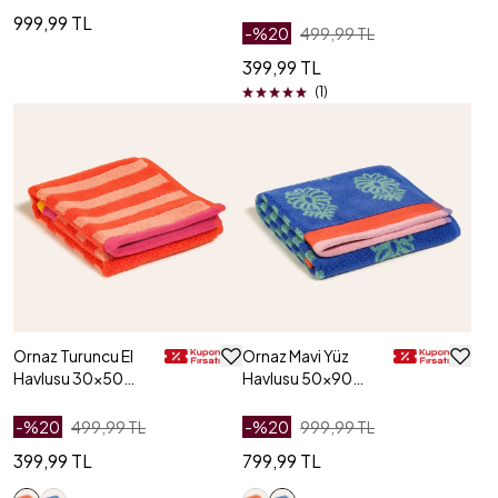
Cm
Cm
999,99 TL
-%
20
499,99 TL
399,99 TL
(1)
Ornaz Turuncu El
Ornaz Mavi Yüz
Havlusu 30x50
Havlusu 50x90
Cm
Cm
-%
20
499,99 TL
-%
20
999,99 TL
399,99 TL
799,99 TL