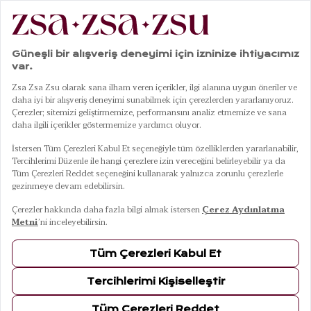
|
|
|
|
Anasayfa
Giyim
Plaj Giyim
Kimono
Baklan Baskılı Pamuk Modal Kimono - Yeşil
01
04
Baklan Baskılı Pamuk Modal Kimono - Yeşil
Renk
Beden
L-XL