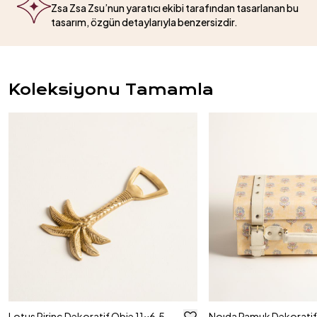
Zsa Zsa Zsu’nun yaratıcı ekibi tarafından tasarlanan bu
tasarım, özgün detaylarıyla benzersizdir.
Koleksiyonu Tamamla
Lotus Pirinç Dekoratif Obje 11x6.5
Noıda Pamuk Dekoratif