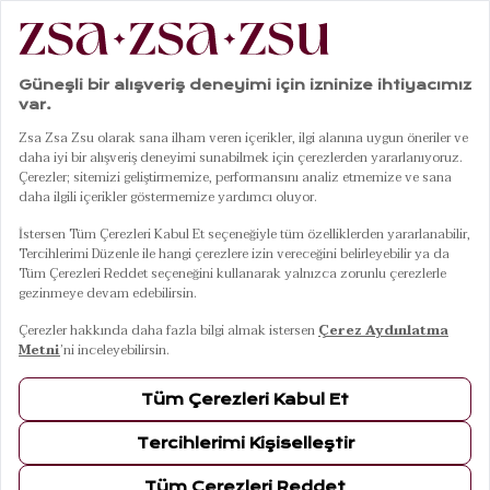
|
|
|
|
Anasayfa
Giyim
Alt Giyim
Pantolon
Tavas Dijital Baskılı Pantolon - Yeşil
01
04
Tavas Dijital Baskılı Pantolon - Yeşil
10 Ağustos Pazartesi Kargoda
Renkler
YEŞİL
Beden
S
M
L