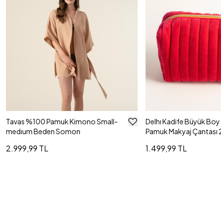
Tavas %100 Pamuk Kimono Small-
Delhı Kadife Büyük Bo
medıum Beden Somon
Pamuk Makyaj Çantası
Cm Fuşya
2.999,99 TL
1.499,99 TL