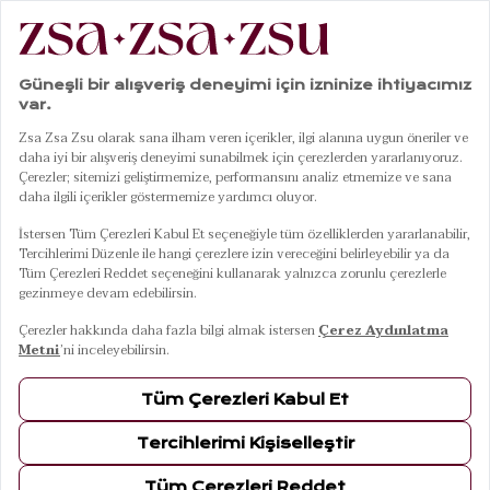
|
|
|
|
Anasayfa
Giyim
Üst Giyim
Yelek
Tarabya Triko Yelek - Pembe
01
04
Tarabya Triko Yelek - Pembe
10 Ağustos Pazartesi Kargoda
Renkler
PEMBE
Beden
L
S
M