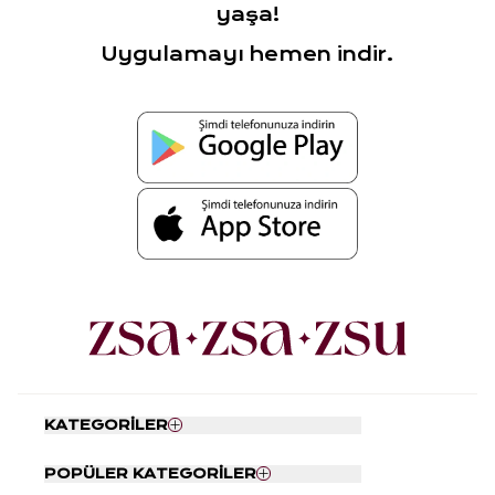
yaşa!
Uygulamayı hemen indir.
KATEGORİLER
Nevresim Seti
POPÜLER KATEGORİLER
Yatak Örtüsü