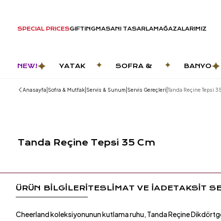
SPECIAL PRICES
GIFTING
MASANI TASARLA
MAĞAZALARIMIZ
NEW!
YATAK
SOFRA &
BANYO
ODASI
MUTFAK
|
|
|
|
Anasayfa
Sofra & Mutfak
Servis & Sunum
Servis Gereçleri
Tanda Reçine Tepsi 3
Tanda Reçine Tepsi 35 Cm
ÜRÜN BİLGİLERİ
TESLİMAT VE İADE
TAKSİT S
Cheerland koleksiyonunun kutlama ruhu, Tanda Reçine Dikdörtge