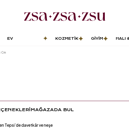
EV
KOZMETIK
GIYIM
HALI 
DEKORASYONU
PASP
5 Cm
EÇENEKLERİ
MAĞAZADA BUL
n Tepsi’de davetkâr ve neşe