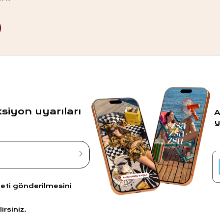
ksiyon uyarıları
A
y
leti gönderilmesini
irsiniz.