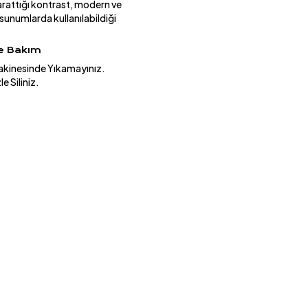
yarattığı kontrast, modern ve
 sunumlarda kullanılabildiği
ve Bakım
akinesinde Yıkamayınız.
e Siliniz.