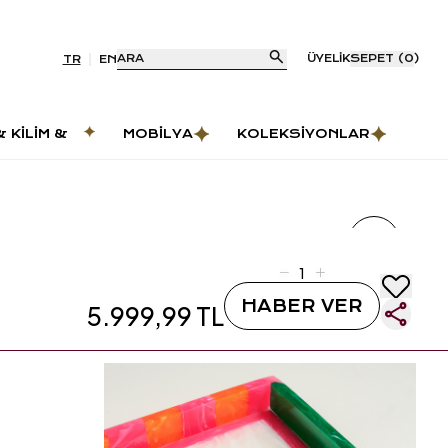
ARA
ÜYELIK
SEPET
(
0
)
TR
EN
& KILIM &
MOBILYA
KOLEKSIYONLAR
AS
HABER VER
5.999,99 TL