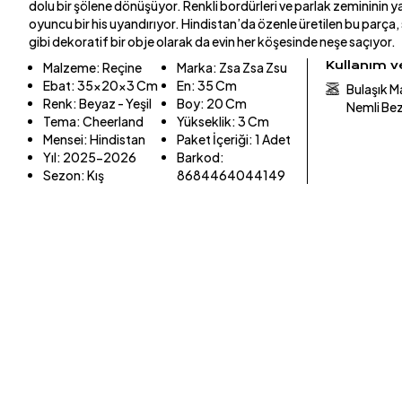
dolu bir şölene dönüşüyor. Renkli bordürleri ve parlak zemininin 
oyuncu bir his uyandırıyor. Hindistan’da özenle üretilen bu parça,
gibi dekoratif bir obje olarak da evin her köşesinde neşe saçıyor.
Kullanım 
Malzeme
:
Reçine
Marka
:
Zsa Zsa Zsu
Ebat
:
35x20x3 Cm
En
:
35 Cm
Bulaşık M
Renk
:
Beyaz - Yeşil
Boy
:
20 Cm
Nemli Bezl
Tema
:
Cheerland
Yükseklik
:
3 Cm
Mensei
:
Hindistan
Paket İçeriği
:
1 Adet
Yıl
:
2025-2026
Barkod
:
Sezon
:
Kış
8684464044149